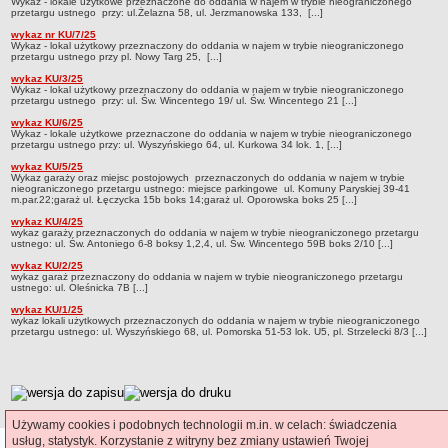
Wykaz - lokale użytkowe przeznaczone do oddania w najem w trybie nieograniczonego
przetargu ustnego przy: ul.Żelazna 58, ul. Jerzmanowska 133, [...]
Aktualne ogłoszenia
wykaz nr KU/7/25
ELEKTRONICZNA SKRZYNKA PODAWCZA
Wykaz - lokal użytkowy przeznaczony do oddania w najem w trybie nieograniczonego
przetargu ustnego przy pl. Nowy Targ 25, [...]
PETYCJE
wykaz KU/3/25
WYKAZY LOKALI MIESZKALNYCH
Wykaz - lokal użytkowy przeznaczony do oddania w najem w trybie nieograniczonego
Tryb bezprzetargowy
przetargu ustnego przy: ul. Św. Wincentego 19/ ul. Św. Wincentego 21 [...]
wykaz KU/6/25
Wykaz - lokale użytkowe przeznaczone do oddania w najem w trybie nieograniczonego
przetargu ustnego przy: ul. Wyszyńskiego 64, ul. Kurkowa 34 lok. 1, [...]
wykaz KU/5/25
Wykaz garaży oraz miejsc postojowych przeznaczonych do oddania w najem w trybie
nieograniczonego przetargu ustnego: miejsce parkingowe ul. Komuny Paryskiej 39-41
m.par.22;garaż ul. Łęczycka 15b boks 14;garaż ul. Oporowska boks 25 [...]
wykaz KU/4/25
wykaz garaży przeznaczonych do oddania w najem w trybie nieograniczonego przetargu
ustnego: ul. Św. Antoniego 6-8 boksy 1,2,4, ul. Św. Wincentego 59B boks 2/10 [...]
wykaz KU/2/25
wykaz garaż przeznaczony do oddania w najem w trybie nieograniczonego przetargu
ustnego: ul. Oleśnicka 7B [...]
wykaz KU/1/25
wykaz lokali użytkowych przeznaczonych do oddania w najem w trybie nieograniczonego
przetargu ustnego: ul. Wyszyńskiego 68, ul. Pomorska 51-53 lok. U5, pl. Strzelecki 8/3 [...]
metryczka
Używamy cookies i podobnych technologii m.in. w celach: świadczenia
usług, statystyk. Korzystanie z witryny bez zmiany ustawień Twojej
Ostatnia aktualizacja BIP:
07.08.2026 12:46