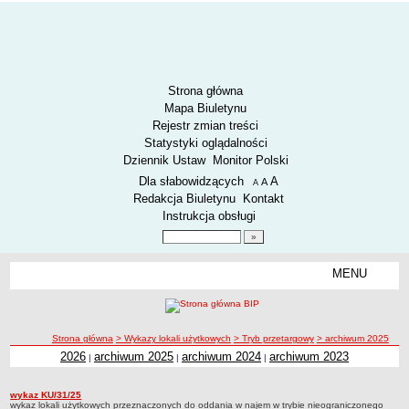
Strona główna
Mapa Biuletynu
Rejestr zmian treści
Statystyki oglądalności
Dziennik Ustaw
Monitor Polski
Menu dodatkowe
Dla słabowidzących
A
powiększ czcionkę
A
standardowy rozmiar czcionki
A
pomniejsz czcionkę
Redakcja Biuletynu
Kontakt
Instrukcja obsługi
Wyszukiwarka artykułów
Szukaj
MENU
Menu
AKTUALNOŚCI
SPOSÓB PRZYJMOWANIA I ZAŁATWIANIA SPRAW
SYGNALIŚCI
ścieżka nawigacji
Strona główna
> Wykazy lokali użytkowych
> Tryb przetargowy
> archiwum 2025
2026
archiwum 2025
archiwum 2024
archiwum 2023
|
|
|
RODO.
archiwum 2025
RODO
wykaz KU/31/25
archiwum 2025
O ZZK
wykaz lokali użytkowych przeznaczonych do oddania w najem w trybie nieograniczonego