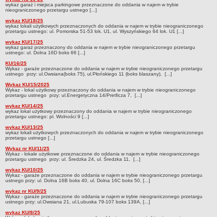
wykaz garaż i miejsca parkingowe przeznaczone do oddania w najem w trybie
OGRÓDKI GASTRONOMICZNE - ZASADY ORGANIZACJI
nieograniczonego przetargu ustnego [...]
PRZETARGI NA LOKALE UŻYTKOWE
wykaz KU/18/25
WYKAZY LOKALI UŻYTKOWYCH
wykaz lokali użytkowych przeznaczonych do oddania w najem w trybie nieograniczonego
przetargu ustnego: ul. Pomorska 51-53 lok. U1, ul. Wyszyńskiego 64 lok. U1 [...]
Lista lokali użytkowych do zagospodarowania
wykaz KU/17/25
wykaz garaż przeznaczony do oddania w najem w trybie nieograniczonego przetargu
Tryb przetargowy
ustnego: ul. Dolna 16D boks 66 [...]
Tryb bezprzetargowy
KU/16/25
Wykaz - garaże przeznaczone do oddania w najem w trybie nieograniczonego przetargu
DZIERŻAWA TERENU
ustnego przy: ul.Owsiana(boks 75), ul.Płońskiego 11 (boks blaszany), [...]
Wykaz terenów do dzierżawy
Wykaz KU/15/2025
Wykaz - lokal użytkowy przeznaczony do oddania w najem w trybie nieograniczonego
Ogłoszenia o przetargu na dzierżawę terenu
przetargu ustnego przy: ul.Energetyczna 14/Pretficza 7, [...]
PROWADZONE REJESTRY, EWIDENCJE ORAZ ZASADY UDOSTĘPNIANIA DANYCH
wykaz KU/14/25
W NICH ZAWARTYCH
wykaz lokal użytkowy przeznaczony do oddania w najem w trybie nieograniczonego
przetargu ustnego: pl. Wolności 9 [...]
Centralny Rejestr Umów
wykaz KU/13/25
wykaz lokali użytkowych przeznaczonych do oddania w najem w trybie nieograniczonego
Plan postępowań o udzielenie zamówień
przetargu ustnego [...]
KONTROLE
Wykaz nr KU/11/25
Wykaz - lokale użytkowe przeznaczone do oddania w najem w trybie nieograniczonego
INFORMACJA PUBLICZNA
przetargu ustnego przy: ul. Średzka 24, ul. Średzka 11, [...]
Dostęp do informacji nieudostępnionej w BIP
wykaz KU/10/25
Wykaz - garaże przeznaczone do oddania w najem w trybie nieograniczonego przetargu
Ponowne wykorzystanie informacji publicznej
ustnego przy: ul. Dolna 16B boks 40, ul. Dolna 16C boks 50, [...]
Rejestr wniosków o udostepnienie informacji publicznej
wykaz nr KU/9/25
Wykaz - garaże przeznaczone do oddania w najem w trybie nieograniczonego przetargu
NABÓR NA WOLNE STANOWISKA W ZZK
ustnego przy: ul.Owsiana 21, ul.Lubuska 79-107 boks 139A, [...]
Wyniki naboru
wykaz KU/8/25