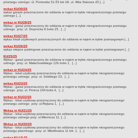
przetargu ustnego: ul. Pomorska 51-53 lok U6, ul. Wita Stwosza 43 [...]
Czym się zajmujemy
wykaz KU/30/25
wykaz garaże przeznaczone do oddania w najem w trybie nieograniczonego przetargu
Organizacja
ustnego [...]
Kierownictwo Zarządu Zasobu Komunalnego
wykaz nr KU/28/25
Wykaz - garaż przeznaczony do oddania w najem w trybie nieograniczonego przetargu
Majątek, którym dysponuje ZZK
ustnego przy: ul. Stopnicka 8 boks 25, [...]
wykaz KU/27/25
Deklaracja dostępności
wykaz lokali użytkowych przeznaczonych do oddania w najem w trybie przetargowym [...]
STREFA PRACOWNIKA
wykaz KU/26/25
wykaz miejsce parkingowe przeznaczone do oddania w najem w trybie przetargowym [...]
nazwa
KU/25/25
Wykaz - garaż przeznaczony do oddania w najem w trybie nieograniczonego przetargu
BIURA OBSŁUGI KLIENTA
ustnego przy: ul. Małachowskiego 12b boks 1, [...]
Co i jak załatwić w BOK-u?
wykaz nr KU/24/25
Wykaz - lokal użytkowy przeznaczony do oddania w najem w trybie nieograniczonego
BOK-i
przetargu ustnego przy: ul. Solskiego 23, [...]
ZAMÓWIENIA PUBLICZNE
wykaz KU/23/25
Wykaz - garaż przeznaczony do oddania w najem w trybie nieograniczonego przetargu
Profil nabywcy
ustnego przy: ul. Pereca 24A boks 4, [...]
Zamówienia bez procedury PZP - platforma elektroniczna
wykaz nr KU/22/25
Wykaz - lokal użytkowy przeznaczony do oddania w najem w trybie nieograniczonego
przetargu ustnego przy: ul.Rejtana 1, [...]
Zamówienia zgodne z procedurą PZP - platforma elektroniczna
Wykaz nr KU/21/25
Archiwalne - Zamówiena zgodne z procedurą PZP
Wykaz - lokal użytkowy przeznaczony do oddania w najem w trybie nieograniczonego
przetargu ustnego przy: ul.Miernicza 11, [...]
Archiwalne - Zamówienia zgodne z procedurą PZP sprzed
Wykaz nr KU/20/25
01.03.2016
Wykaz - lokal użytkowy przeznaczony do oddania w najem w trybie nieograniczonego
przetargu pisemnego przy: ul. Włodkowica 11 lok. 1, [...]
Archiwalne - Zamówienia bez procedury PZP - do 12.04.2019
wykaz KU-19-25