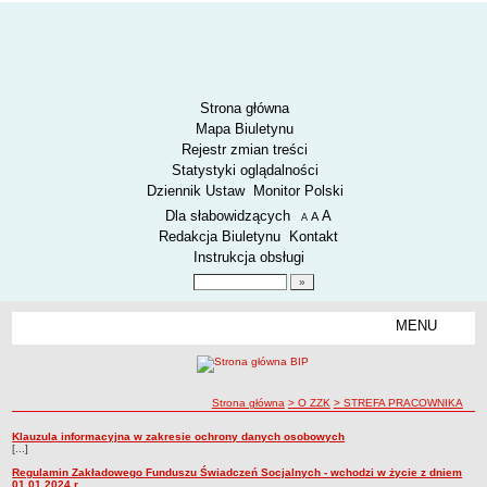
Strona główna
Mapa Biuletynu
Rejestr zmian treści
Statystyki oglądalności
Dziennik Ustaw
Monitor Polski
Menu dodatkowe
Dla słabowidzących
A
powiększ czcionkę
A
standardowy rozmiar czcionki
A
pomniejsz czcionkę
Redakcja Biuletynu
Kontakt
Instrukcja obsługi
Wyszukiwarka artykułów
Szukaj
MENU
Menu
AKTUALNOŚCI
SPOSÓB PRZYJMOWANIA I ZAŁATWIANIA SPRAW
SYGNALIŚCI
ścieżka nawigacji
Strona główna
> O ZZK
> STREFA PRACOWNIKA
RODO.
STREFA PRACOWNIKA
Klauzula informacyjna w zakresie ochrony danych osobowych
STREFA PRACOWNIKA
[...]
RODO
Regulamin Zakładowego Funduszu Świadczeń Socjalnych - wchodzi w życie z dniem
O ZZK
01.01.2024 r.