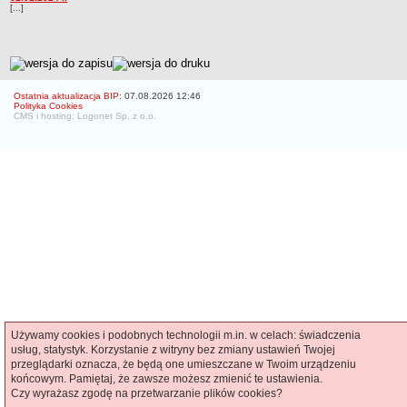
[...]
Czym się zajmujemy
Organizacja
Kierownictwo Zarządu Zasobu Komunalnego
metryczka
Majątek, którym dysponuje ZZK
Ostatnia aktualizacja BIP:
07.08.2026 12:46
Polityka Cookies
Deklaracja dostępności
CMS i hosting: Logonet Sp. z o.o.
STREFA PRACOWNIKA
nazwa
BIURA OBSŁUGI KLIENTA
Co i jak załatwić w BOK-u?
BOK-i
ZAMÓWIENIA PUBLICZNE
Profil nabywcy
Zamówienia bez procedury PZP - platforma elektroniczna
Zamówienia zgodne z procedurą PZP - platforma elektroniczna
Archiwalne - Zamówiena zgodne z procedurą PZP
Używamy cookies i podobnych technologii m.in. w celach: świadczenia
usług, statystyk. Korzystanie z witryny bez zmiany ustawień Twojej
Archiwalne - Zamówienia zgodne z procedurą PZP sprzed
przeglądarki oznacza, że będą one umieszczane w Twoim urządzeniu
01.03.2016
końcowym. Pamiętaj, że zawsze możesz zmienić te ustawienia.
Czy wyrażasz zgodę na przetwarzanie plików cookies?
Archiwalne - Zamówienia bez procedury PZP - do 12.04.2019