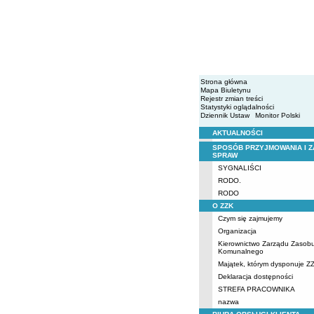
Strona główna
Mapa Biuletynu
Rejestr zmian treści
Statystyki oglądalności
Dziennik Ustaw
Monitor Polski
AKTUALNOŚCI
Menu
SPOSÓB PRZYJMOWANIA I Z
SPRAW
SYGNALIŚCI
RODO.
RODO
O ZZK
Czym się zajmujemy
Organizacja
Kierownictwo Zarządu Zasob
Komunalnego
Majątek, którym dysponuje Z
Deklaracja dostępności
STREFA PRACOWNIKA
nazwa