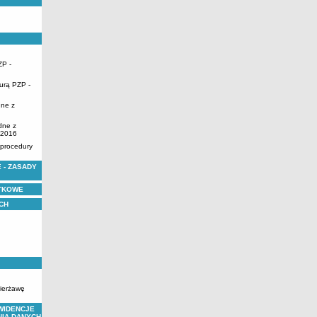
ZP -
urą PZP -
dne z
dne z
.2016
 procedury
 - ZASADY
YTKOWE
CH
zierżawę
WIDENCJE
NIA DANYCH