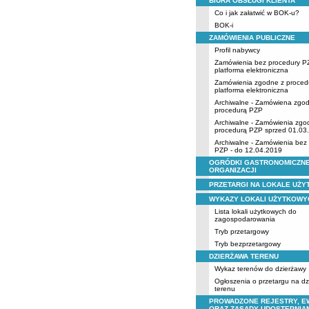
BIURA OBSŁUGI KLIENTA
Co i jak załatwić w BOK-u?
BOK-i
ZAMÓWIENIA PUBLICZNE
Profil nabywcy
Zamówienia bez procedury P
platforma elektroniczna
Zamówienia zgodne z proced
platforma elektroniczna
Archiwalne - Zamówiena zgo
procedurą PZP
Archiwalne - Zamówienia zgo
procedurą PZP sprzed 01.03
Archiwalne - Zamówienia bez
PZP - do 12.04.2019
OGRÓDKI GASTRONOMICZNE
ORGANIZACJI
PRZETARGI NA LOKALE UŻ
WYKAZY LOKALI UŻYTKOWY
Lista lokali użytkowych do
zagospodarowania
Tryb przetargowy
Tryb bezprzetargowy
DZIERŻAWA TERENU
Wykaz terenów do dzierżawy
Ogłoszenia o przetargu na d
terenu
PROWADZONE REJESTRY, E
ORAZ ZASADY UDOSTĘPNIA