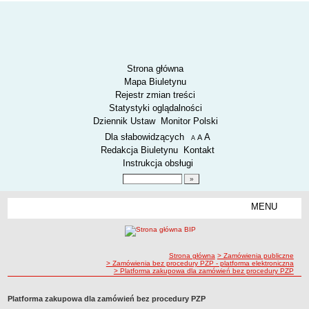
Strona główna
Mapa Biuletynu
Rejestr zmian treści
Statystyki oglądalności
Dziennik Ustaw
Monitor Polski
Menu dodatkowe
Dla słabowidzących
A
powiększ czcionkę
A
standardowy rozmiar czcionki
A
pomniejsz czcionkę
Redakcja Biuletynu
Kontakt
Instrukcja obsługi
Wyszukiwarka artykułów
Szukaj
MENU
Menu
AKTUALNOŚCI
SPOSÓB PRZYJMOWANIA I ZAŁATWIANIA SPRAW
SYGNALIŚCI
ścieżka nawigacji
Strona główna
> Zamówienia publiczne
> Zamówienia bez procedury PZP - platforma elektroniczna
RODO.
> Platforma zakupowa dla zamówień bez procedury PZP
RODO
Platforma zakupowa dla zamówień bez procedury PZP
O ZZK