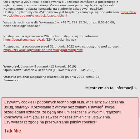
Od 1 stycznia 2024 roku postępowania o udzielenie zamówienia publicznego z
Czym się zajmujemy
wyłączeniem przepisów ustawy Prawo zamówień publicznych, Zarząd Zasobu
Komunalnego ogłasza i prowadzi na platformie zakupowej pzp24.pl
Dostęp do platformy dla Wykonawców jest bezpłatny i znajduje się pod adresem:
https://zzk-
Organizacja
wroc.logintrade.net/rejestracja/przetargi.html
Kierownictwo Zarządu Zasobu Komunalnego
Wsparcie techniczne dla Wykonawców: +48 71 787 35 34; pn-pt: 8:00-16:00,
helpdesk@logintrade.net
Majątek, którym dysponuje ZZK
Postępowania ogłoszone w 2023 roku dostępne są pod adresem:
Deklaracja dostępności
https://portal.smartpzp.pl/zzk
(ZZK Regulaminowe)
STREFA PRACOWNIKA
Postępowania ogłoszone przed 31 grudnia 2022 roku są dostępne pod adresem:
https://zzk-wroc.logintrade.net/rejestracja/przetargi.html
nazwa
BIURA OBSŁUGI KLIENTA
metryczka
Wytworzył:
Jarosław Bednarek (12 kwietnia 2019)
Co i jak załatwić w BOK-u?
Opublikował:
Jarosław Bednarek (12 kwietnia 2019, 13:12:23)
BOK-i
Ostatnia zmiana:
Magdalena Blaczek (28 grudnia 2023, 09:49:23)
Zmieniono:
.
ZAMÓWIENIA PUBLICZNE
rejestr zmian tej informacji »
Profil nabywcy
Zamówienia bez procedury PZP - platforma elektroniczna
Liczba odsłon:
33191
Używamy cookies i podobnych technologii m.in. w celach: świadczenia
Zamówienia zgodne z procedurą PZP - platforma elektroniczna
usług, statystyk. Korzystanie z witryny bez zmiany ustawień Twojej
przeglądarki oznacza, że będą one umieszczane w Twoim urządzeniu
Archiwalne - Zamówiena zgodne z procedurą PZP
końcowym. Pamiętaj, że zawsze możesz zmienić te ustawienia.
Archiwalne - Zamówienia zgodne z procedurą PZP sprzed
Czy wyrażasz zgodę na przetwarzanie plików cookies?
Ostatnia aktualizacja BIP:
07.08.2026 12:46
Polityka Cookies
01.03.2016
Tak
Nie
CMS i hosting: Logonet Sp. z o.o.
Archiwalne - Zamówienia bez procedury PZP - do 12.04.2019