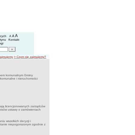
arząd Zasobu Komunalnego we Wrocławiu
we
A
powiększ czcionkę
A
standardowy rozmiar czcionki
ących
A
pomniejsz czcionkę
etynu
Kontakt
ugi
artykułów
zajmujemy
> Czym się zajmujemy?
obem komunalnym Gminy
 komunalne i nieruchomości
iają licencjonowanych zarządców
pisów ustawy o zamówieniach
u wszelkich decyzji i
stanie niepogorszonym zgodnie z