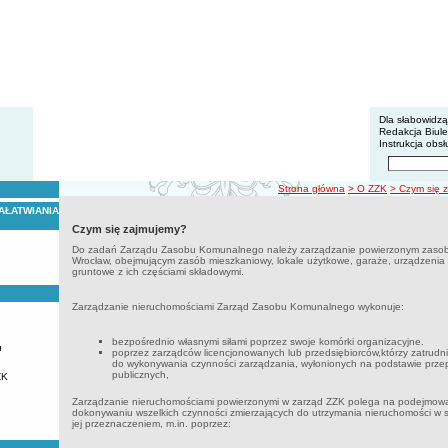
BIP - Z
Menu dodatko
Dla słabowidz
Redakcja Biul
Instrukcja obsł
Wyszukiwarka 
Szukaj
ścieżka nawigacji
Strona główna
> O ZZK
> Czym się 
AŁATWIANIA
Czym się zajmujemy?
Do zadań Zarządu Zasobu Komunalnego należy zarządzanie powierzonym zas
Wrocław, obejmującym zasób mieszkaniowy, lokale użytkowe, garaże, urządzenia
gruntowe z ich częściami składowymi.
Zarządzanie nieruchomościami Zarząd Zasobu Komunalnego wykonuje:
bezpośrednio własnymi siłami poprzez swoje komórki organizacyjne.
u
poprzez zarządców licencjonowanych lub przedsiębiorców,którzy zatrudn
do wykonywania czynności zarządzania, wyłonionych na podstawie prze
publicznych,
ZK
Zarządzanie nieruchomościami powierzonymi w zarząd ZZK polega na podejmowani
dokonywaniu wszelkich czynności zmierzających do utrzymania nieruchomości w 
jej przeznaczeniem, m.in. poprzez: