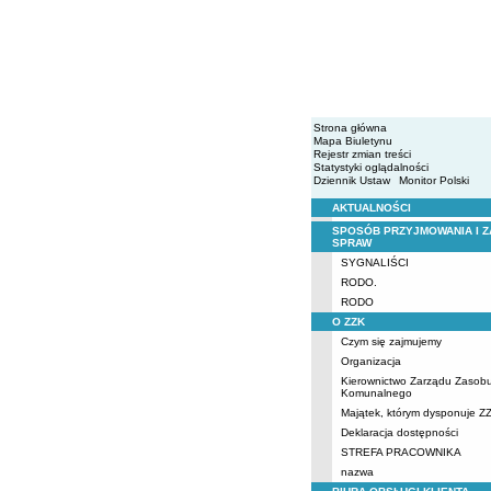
Strona główna
Mapa Biuletynu
Rejestr zmian treści
Statystyki oglądalności
Dziennik Ustaw
Monitor Polski
AKTUALNOŚCI
Menu
SPOSÓB PRZYJMOWANIA I Z
SPRAW
SYGNALIŚCI
RODO.
RODO
O ZZK
Czym się zajmujemy
Organizacja
Kierownictwo Zarządu Zasob
Komunalnego
Majątek, którym dysponuje Z
Deklaracja dostępności
STREFA PRACOWNIKA
nazwa