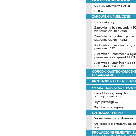
BIURA OBSŁUGI KLIENTA
Co i jak załatwić w BOK-u?
BOK-i
ZAMÓWIENIA PUBLICZNE
Profil nabywcy
Zamówienia bez procedury P
platforma elektroniczna
Zamówienia zgodne z proced
platforma elektroniczna
Archiwalne - Zamówiena zgo
procedurą PZP
Archiwalne - Zamówienia zgo
procedurą PZP sprzed 01.03
Archiwalne - Zamówienia bez
PZP - do 12.04.2019
OGRÓDKI GASTRONOMICZNE
ORGANIZACJI
PRZETARGI NA LOKALE UŻ
WYKAZY LOKALI UŻYTKOWY
Lista lokali użytkowych do
zagospodarowania
Tryb przetargowy
Tryb bezprzetargowy
DZIERŻAWA TERENU
Wykaz terenów do dzierżawy
Ogłoszenia o przetargu na d
terenu
PROWADZONE REJESTRY, E
ORAZ ZASADY UDOSTĘPNIA