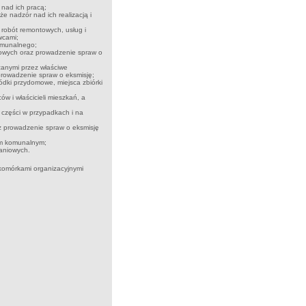
nad ich pracą;
 nadzór nad ich realizacją i
robót remontowych, usług i
wcami;
komunalnego;
kowych oraz prowadzenie spraw o
zanymi przez właściwe
prowadzenie spraw o eksmisję;
dki przydomowe, miejsca zbiórki
w i właścicieli mieszkań, a
części w przypadkach i na
 prowadzenie spraw o eksmisję
em komunalnym;
aniowych.
 komórkami organizacyjnymi