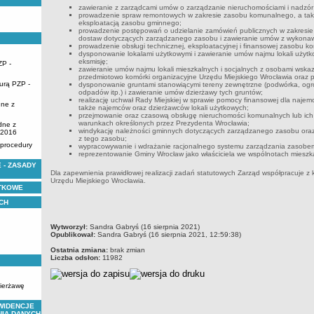
zawieranie z zarządcami umów o zarządzanie nieruchomościami i nadzór 
prowadzenie spraw remontowych w zakresie zasobu komunalnego, a także
eksploatacją zasobu gminnego;
prowadzenie postępowań o udzielanie zamówień publicznych w zakresie 
dostaw dotyczących zarządzanego zasobu i zawieranie umów z wykona
prowadzenie obsługi technicznej, eksploatacyjnej i finansowej zasobu 
dysponowanie lokalami użytkowymi i zawieranie umów najmu lokali użyt
eksmisję;
ZP -
zawieranie umów najmu lokali mieszkalnych i socjalnych z osobami wska
przedmiotowo komórki organizacyjne Urzędu Miejskiego Wrocławia oraz 
urą PZP -
dysponowanie gruntami stanowiącymi tereny zewnętrzne (podwórka, ogró
odpadów itp.) i zawieranie umów dzierżawy tych gruntów;
realizację uchwał Rady Miejskiej w sprawie pomocy finansowej dla najemcó
dne z
także najemców oraz dzierżawców lokali użytkowych;
przejmowanie oraz czasową obsługę nieruchomości komunalnych lub ich 
warunkach określonych przez Prezydenta Wrocławia;
dne z
windykację należności gminnych dotyczących zarządzanego zasobu oraz
.2016
z tego zasobu;
 procedury
wypracowywanie i wdrażanie racjonalnego systemu zarządzania zasob
reprezentowanie Gminy Wrocław jako właściciela we wspólnotach mieszk
 - ZASADY
Dla zapewnienia prawidłowej realizacji zadań statutowych Zarząd współpracuje z
Urzędu Miejskiego Wrocławia.
YTKOWE
CH
metryczka
Wytworzył:
Sandra Gabryś (16 sierpnia 2021)
Opublikował:
Sandra Gabryś (16 sierpnia 2021, 12:59:38)
Ostatnia zmiana:
brak zmian
Liczba odsłon:
11982
zierżawę
WIDENCJE
NIA DANYCH