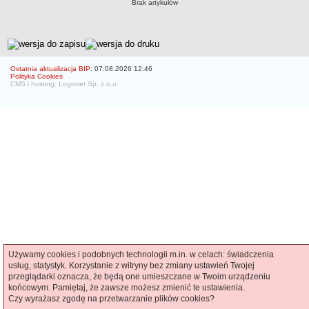
Brak artykułów
Czym się zajmujemy
Organizacja
metryczka
Kierownictwo Zarządu Zasobu Komunalnego
Majątek, którym dysponuje ZZK
Ostatnia aktualizacja BIP:
07.08.2026 12:46
Polityka Cookies
Deklaracja dostępności
CMS i hosting: Logonet Sp. z o.o.
STREFA PRACOWNIKA
nazwa
BIURA OBSŁUGI KLIENTA
Co i jak załatwić w BOK-u?
BOK-i
ZAMÓWIENIA PUBLICZNE
Profil nabywcy
Zamówienia bez procedury PZP - platforma elektroniczna
Zamówienia zgodne z procedurą PZP - platforma elektroniczna
Archiwalne - Zamówiena zgodne z procedurą PZP
Używamy cookies i podobnych technologii m.in. w celach: świadczenia
usług, statystyk. Korzystanie z witryny bez zmiany ustawień Twojej
Archiwalne - Zamówienia zgodne z procedurą PZP sprzed
przeglądarki oznacza, że będą one umieszczane w Twoim urządzeniu
01.03.2016
końcowym. Pamiętaj, że zawsze możesz zmienić te ustawienia.
Czy wyrażasz zgodę na przetwarzanie plików cookies?
Archiwalne - Zamówienia bez procedury PZP - do 12.04.2019