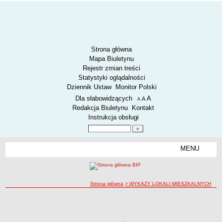
Strona główna
Mapa Biuletynu
Rejestr zmian treści
Statystyki oglądalności
Dziennik Ustaw
Monitor Polski
Menu dodatkowe
Dla słabowidzących
A
powiększ czcionkę
A
standardowy rozmiar czcionki
A
pomniejsz czcionkę
Redakcja Biuletynu
Kontakt
Instrukcja obsługi
Wyszukiwarka artykułów
Szukaj
MENU
Menu
AKTUALNOŚCI
SPOSÓB PRZYJMOWANIA I ZAŁATWIANIA SPRAW
SYGNALIŚCI
ścieżka nawigacji
Strona główna
> WYKAZY LOKALI MIESZKALNYCH
RODO.
WYKAZY LOKALI MIESZKALNYCH
WYKAZY LOKALI MIESZKALNYCH
RODO
O ZZK