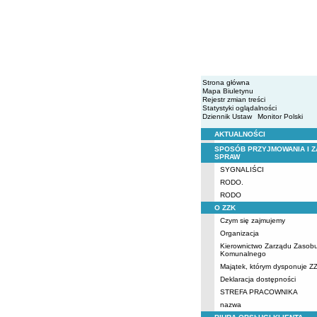
Strona główna
Mapa Biuletynu
Rejestr zmian treści
Statystyki oglądalności
Dziennik Ustaw
Monitor Polski
AKTUALNOŚCI
Menu
SPOSÓB PRZYJMOWANIA I Z
SPRAW
SYGNALIŚCI
RODO.
RODO
O ZZK
Czym się zajmujemy
Organizacja
Kierownictwo Zarządu Zasob
Komunalnego
Majątek, którym dysponuje Z
Deklaracja dostępności
STREFA PRACOWNIKA
nazwa