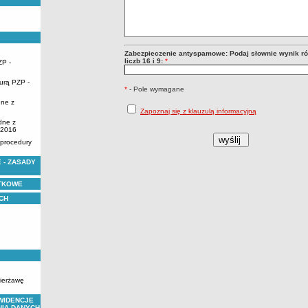
Zabezpieczenie antyspamowe: Podaj słownie wynik ró
liczb 16 i 9:
*
ZP -
urą PZP -
*
- Pole wymagane
dne z
Zapoznaj się z klauzulą informacyjną
dne z
.2016
 procedury
 - ZASADY
YTKOWE
CH
zierżawę
WIDENCJE
NIA DANYCH