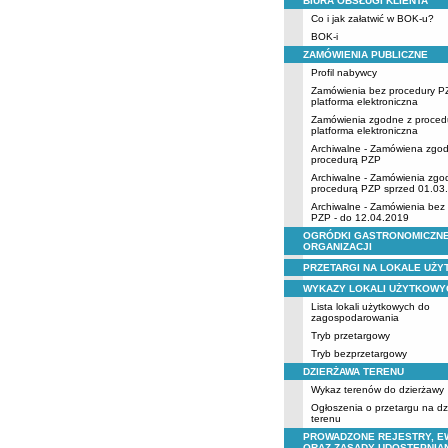
BIURA OBSŁUGI KLIENTA
Co i jak załatwić w BOK-u?
BOK-i
ZAMÓWIENIA PUBLICZNE
Profil nabywcy
Zamówienia bez procedury P
platforma elektroniczna
Zamówienia zgodne z proced
platforma elektroniczna
Archiwalne - Zamówiena zgo
procedurą PZP
Archiwalne - Zamówienia zgo
procedurą PZP sprzed 01.03
Archiwalne - Zamówienia bez
PZP - do 12.04.2019
OGRÓDKI GASTRONOMICZNE
ORGANIZACJI
PRZETARGI NA LOKALE UŻ
WYKAZY LOKALI UŻYTKOWY
Lista lokali użytkowych do
zagospodarowania
Tryb przetargowy
Tryb bezprzetargowy
DZIERŻAWA TERENU
Wykaz terenów do dzierżawy
Ogłoszenia o przetargu na d
terenu
PROWADZONE REJESTRY, E
ORAZ ZASADY UDOSTĘPNIA