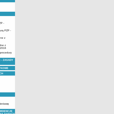
ZP -
urą PZP -
dne z
dne z
.2016
 procedury
 - ZASADY
YTKOWE
CH
zierżawę
WIDENCJE
NIA DANYCH