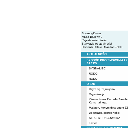
Strona główna
Mapa Biuletynu
Rejestr zmian treści
Statystyki oglądalności
Dziennik Ustaw
Monitor Polski
AKTUALNOŚCI
Menu
SPOSÓB PRZYJMOWANIA I Z
SPRAW
SYGNALIŚCI
RODO.
RODO
O ZZK
Czym się zajmujemy
Organizacja
Kierownictwo Zarządu Zasob
Komunalnego
Majątek, którym dysponuje Z
Deklaracja dostępności
STREFA PRACOWNIKA
nazwa