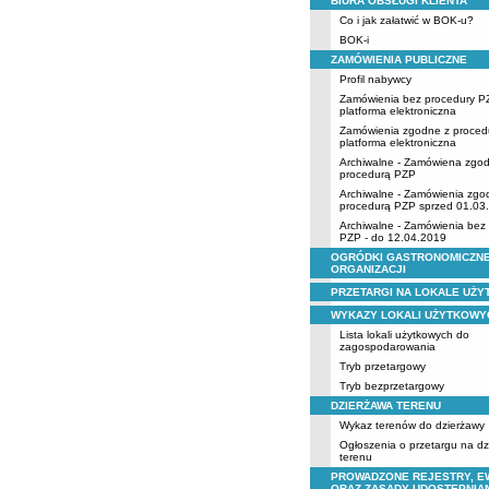
BIURA OBSŁUGI KLIENTA
Co i jak załatwić w BOK-u?
BOK-i
ZAMÓWIENIA PUBLICZNE
Profil nabywcy
Zamówienia bez procedury P
platforma elektroniczna
Zamówienia zgodne z proced
platforma elektroniczna
Archiwalne - Zamówiena zgo
procedurą PZP
Archiwalne - Zamówienia zgo
procedurą PZP sprzed 01.03
Archiwalne - Zamówienia bez
PZP - do 12.04.2019
OGRÓDKI GASTRONOMICZNE
ORGANIZACJI
PRZETARGI NA LOKALE UŻ
WYKAZY LOKALI UŻYTKOWY
Lista lokali użytkowych do
zagospodarowania
Tryb przetargowy
Tryb bezprzetargowy
DZIERŻAWA TERENU
Wykaz terenów do dzierżawy
Ogłoszenia o przetargu na d
terenu
PROWADZONE REJESTRY, E
ORAZ ZASADY UDOSTĘPNIA