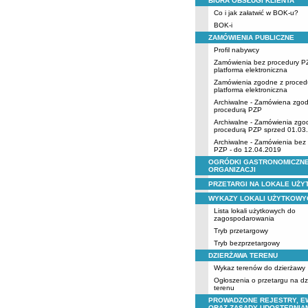
BIURA OBSŁUGI KLIENTA
Co i jak załatwić w BOK-u?
BOK-i
ZAMÓWIENIA PUBLICZNE
Profil nabywcy
Zamówienia bez procedury P
platforma elektroniczna
Zamówienia zgodne z proced
platforma elektroniczna
Archiwalne - Zamówiena zgo
procedurą PZP
Archiwalne - Zamówienia zgo
procedurą PZP sprzed 01.03
Archiwalne - Zamówienia bez
PZP - do 12.04.2019
OGRÓDKI GASTRONOMICZNE
ORGANIZACJI
PRZETARGI NA LOKALE UŻ
WYKAZY LOKALI UŻYTKOWY
Lista lokali użytkowych do
zagospodarowania
Tryb przetargowy
Tryb bezprzetargowy
DZIERŻAWA TERENU
Wykaz terenów do dzierżawy
Ogłoszenia o przetargu na d
terenu
PROWADZONE REJESTRY, E
ORAZ ZASADY UDOSTĘPNIA