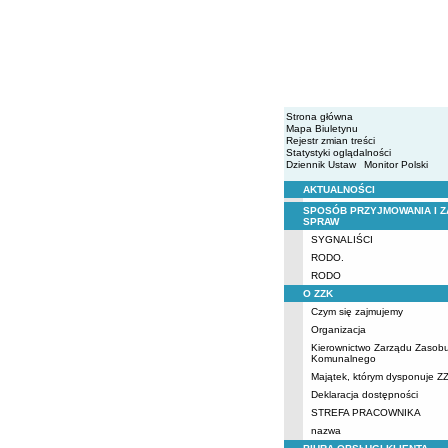
Strona główna
Mapa Biuletynu
Rejestr zmian treści
Statystyki oglądalności
Dziennik Ustaw
Monitor Polski
AKTUALNOŚCI
Menu
SPOSÓB PRZYJMOWANIA I Z
SPRAW
SYGNALIŚCI
RODO.
RODO
O ZZK
Czym się zajmujemy
Organizacja
Kierownictwo Zarządu Zasob
Komunalnego
Majątek, którym dysponuje Z
Deklaracja dostępności
STREFA PRACOWNIKA
nazwa