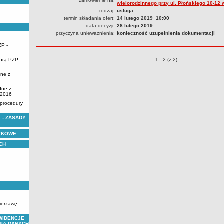
zamówienie na:
wielorodzinnego przy ul. Płońskiego 10-12
rodzaj:
usługa
termin składania ofert:
14 lutego 2019 10:00
data decyzji:
28 lutego 2019
przyczyna unieważnienia:
konieczność uzupełnienia dokumentacji
ZP -
urą PZP -
Przetargi bez procedury pzp 
1 - 2 (z 2)
dne z
dne z
.2016
 procedury
 - ZASADY
YTKOWE
CH
zierżawę
WIDENCJE
NIA DANYCH