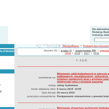
BIP - Z
Menu dodatko
Dla słabowidz
Redakcja Biul
Instrukcja obsł
Wyszukiwarka 
Szukaj
ścieżka nawigacji
Strona główna
>
Przetargi bez procedu
Przetargi
aktualne (0)
|
Przetargi
w toku (1)
|
Przetargi
rozstrzygnięte (89)
|
Przetarg
unieważ
AŁATWIANIA
Przetargi bez procedury pzp unieważnione z 2019 roku
Przetargi z roku
2019
|
Przetargi z roku
2018
|
Przetargi z roku
2017
|
Przetargi z ro
2016
Przetargi bez procedury pzp
1 - 2 (z 2)
Wykonanie robót budowlanych w zakresie pr
podłogowych, posadzkarskich, stolarskich,
zamówienie na:
instalacji sanitarnych wraz z wymianą osprz
elektrycznej wraz z wymianą osprzętui
u
rodzaj:
roboty budowlane
termin składania ofert:
6 marca 2019 10:00
ZK
data decyzji:
20 marca 2019
przyczyna unieważnienia:
Postępowanie unieważnione z powodu braku
Wykonanie ekspertyzy technicznej budynk