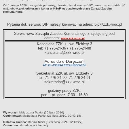
OGRÓDKI GASTRONOMICZNE - ZASADY ORGANIZACJI
Od 1 lutego 2026 r. wszystkie podmioty, niezależnie od statusu VAT prowadzące działalność
mają obowiązek
odbierania faktur w KSeF wystawionych przez Zarząd Zasobu
PRZETARGI NA LOKALE UŻYTKOWE
Komunalnego.
WYKAZY LOKALI UŻYTKOWYCH
Lista lokali użytkowych do zagospodarowania
Pytania dot. serwisu BIP należy kierować na adres: bip@zzk.wroc.pl
Tryb przetargowy
Serwis www Zarządu Zasobu Komunalnego znajduje się pod
Tryb bezprzetargowy
adresem:
www.zzk.wroc.pl
DZIERŻAWA TERENU
Kancelaria ZZK
ul. św. Elżbiety 3
tel: 71 776-24-36 / 71 776-24-08
Wykaz terenów do dzierżawy
kancelaria@zzk.wroc.pl
Ogłoszenia o przetargu na dzierżawę terenu
Adres do e-Doręczeń
:
PROWADZONE REJESTRY, EWIDENCJE ORAZ ZASADY UDOSTĘPNIANIA DANYCH
AE:PL-43629-94222-HRGDV-24
W NICH ZAWARTYCH
Centralny Rejestr Umów
Sekretariat ZZK ul. św. Elżbiety 3
tel: 71-776-24-90, 71-776-24-91
Plan postępowań o udzielenie zamówień
sekretariat@zzk.wroc.pl
KONTROLE
godziny pracy ZZK:
INFORMACJA PUBLICZNA
pon. - pt. godz. 7:30 - 15:30
Dostęp do informacji nieudostępnionej w BIP
Ponowne wykorzystanie informacji publicznej
metryczka
Wytworzył:
Małgorzata Pakiet (26 lipca 2010)
Rejestr wniosków o udostepnienie informacji publicznej
Opublikował:
Małgorzata Pakiet (26 lipca 2010, 09:43:18)
NABÓR NA WOLNE STANOWISKA W ZZK
Ostatnia zmiana:
Monika Nizioł (3 czerwca 2026, 12:46:27)
Zmieniono:
aktualizacja informacji
Wyniki naboru