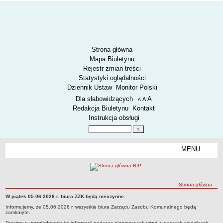
Strona główna
Mapa Biuletynu
Rejestr zmian treści
Statystyki oglądalności
Dziennik Ustaw
Monitor Polski
Menu dodatkowe
Dla słabowidzących
A
powiększ czcionkę
A
standardowy rozmiar czcionki
A
pomniejsz czcionkę
Redakcja Biuletynu
Kontakt
Instrukcja obsługi
Wyszukiwarka artykułów
Szukaj
MENU
Menu
AKTUALNOŚCI
SPOSÓB PRZYJMOWANIA I ZAŁATWIANIA SPRAW
SYGNALIŚCI
ścieżka nawigacji
Strona główna
RODO.
W piątek 05.06.2026 r. biura ZZK będą nieczynne.
Strona główna
Strona główna
Informujemy, że 05.06.2026 r. wszystkie biura Zarządu Zasobu Komunalnego będą
RODO
zamknięte.
O ZZK
Prosimy o uwzględnienie tej informacji podczas planowanych wizyt w naszych siedzibach