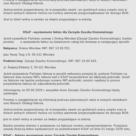
oraz Biurach Obsługi Klienta.
Czym się zajmujemy
Jednocześnie przypominamy, że w przypadku awarii - po godzinach pracy urzędu oraz w
Organizacja
dniach wolnych dzwonić można na numery alarmowe przyporządkowane do danego BOK.
Jest to dzień wolny w zamian za święto przypadające w sobotę.
Kierownictwo Zarządu Zasobu Komunalnego
Majątek, którym dysponuje ZZK
KSeF - wystawianie faktur dla Zarządu Zasobu Komunalnego
Deklaracja dostępności
Jeżeli zawarliście Państwo umowę z Gminą Wrocław (Zarząd Zasobu Komunalnego), bardzo
prosimy o wystawianie faktur za świadczone usługi lub dostawy w następujący sposób:
STREFA PRACOWNIKA
Nabywca
: Gmina Wrocław, NIP: 897 13 83 551,
nazwa
plac Nowy Targ 1-8, 50-141 Wrocław
BIURA OBSŁUGI KLIENTA
Podmiot inny
: Zarząd Zasobu Komunalnego, NIP: 897 16 60 625,
Co i jak załatwić w BOK-u?
ul. Świętej Elżbiety 3, 50-111 Wrocław
BOK-i
Jeżeli wystawiacie Państwo fakturę w sposób wskazany powyżej (tj. podacie Państwo na
fakturze dwa numery NIP), faktura trafi z KSeF bezpośrednio do właściwej jednostki. Jeżeli
na fakturze nie będzie podanego numeru NIP jednostki, utrudni i wydłuży to proces
ZAMÓWIENIA PUBLICZNE
przydzielania faktury do odpowiedniej jednostki.
Profil nabywcy
Informujemy, że 05.06.2026 r. wszystkie biura Zarządu Zasobu Komunalnego będą
zamknięte.
Zamówienia bez procedury PZP - platforma elektroniczna
Prosimy o uwzględnienie tej informacji podczas planowanych wizyt w naszych siedzibach
Zamówienia zgodne z procedurą PZP - platforma elektroniczna
oraz Biurach Obsługi Klienta.
Jednocześnie przypominamy, że w przypadku awarii- po godzinach pracy urzędu oraz w
Archiwalne - Zamówiena zgodne z procedurą PZP
dniach wolnych dzwonić można na numery alarmowe przyporządkowane do danego BOK.
Archiwalne - Zamówienia zgodne z procedurą PZP sprzed
jest to dzień wolny w zamian za święto przypadające w sobotę.
01.03.2016
Bardzo prosimy również o podawanie na fakturze numeru umowy/zamówienia. Powyższe
zasady dotyczą faktur wystawionych za pośrednictwem KSeF od dnia 01 lutego 2026 roku.
Archiwalne - Zamówienia bez procedury PZP - do 12.04.2019
KSeF - faktury wystawiane przez Zarządu Zasobu Komunalnego