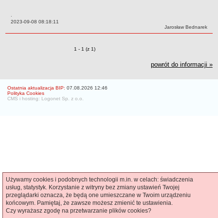
Czym się zajmujemy
.
Organizacja
Data:
2023-09-08 08:18:11
Autor:
Jarosław Bednarek
Kierownictwo Zarządu Zasobu Komunalnego
Majątek, którym dysponuje ZZK
Zmiany o pozycjach
1 - 1 (z 1)
Deklaracja dostępności
powrót do informacji »
STREFA PRACOWNIKA
nazwa
Ostatnia aktualizacja BIP:
07.08.2026 12:46
Polityka Cookies
BIURA OBSŁUGI KLIENTA
CMS i hosting: Logonet Sp. z o.o.
Co i jak załatwić w BOK-u?
BOK-i
ZAMÓWIENIA PUBLICZNE
Profil nabywcy
Zamówienia bez procedury PZP - platforma elektroniczna
Zamówienia zgodne z procedurą PZP - platforma elektroniczna
Archiwalne - Zamówiena zgodne z procedurą PZP
Używamy cookies i podobnych technologii m.in. w celach: świadczenia
usług, statystyk. Korzystanie z witryny bez zmiany ustawień Twojej
Archiwalne - Zamówienia zgodne z procedurą PZP sprzed
przeglądarki oznacza, że będą one umieszczane w Twoim urządzeniu
01.03.2016
końcowym. Pamiętaj, że zawsze możesz zmienić te ustawienia.
Czy wyrażasz zgodę na przetwarzanie plików cookies?
Archiwalne - Zamówienia bez procedury PZP - do 12.04.2019