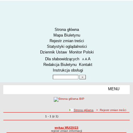
Strona główna
Mapa Biuletynu
Rejestr zmian treści
Statystyki oglądalności
Dziennik Ustaw
Monitor Polski
Menu dodatkowe
Dla słabowidzących
A
powiększ czcionkę
A
standardowy rozmiar czcionki
A
pomniejsz czcionkę
Redakcja Biuletynu
Kontakt
Instrukcja obsługi
Wyszukiwarka artykułów
Szukaj
MENU
Menu
AKTUALNOŚCI
SPOSÓB PRZYJMOWANIA I ZAŁATWIANIA SPRAW
SYGNALIŚCI
ścieżka nawigacji
Strona główna
> Rejestr zmian treści
Zmiany o pozycjach
1 - 1 (z 1)
RODO.
Rejestr zmian treści
RODO
wykaz WU/20/23
rejestr zmian informacji
O ZZK