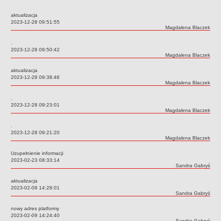
Czym się zajmujemy
aktualizacja
Organizacja
Data:
2023-12-28 09:51:55
Autor:
Magdalena Blaczek
Kierownictwo Zarządu Zasobu Komunalnego
.
Majątek, którym dysponuje ZZK
Data:
2023-12-28 09:50:42
Autor:
Magdalena Blaczek
Deklaracja dostępności
aktualizacja
STREFA PRACOWNIKA
Data:
2023-12-28 09:38:46
Autor:
Magdalena Blaczek
nazwa
BIURA OBSŁUGI KLIENTA
.
Data:
2023-12-28 09:23:01
Co i jak załatwić w BOK-u?
Autor:
Magdalena Blaczek
BOK-i
.
ZAMÓWIENIA PUBLICZNE
Data:
2023-12-28 09:21:20
Autor:
Magdalena Blaczek
Profil nabywcy
Uzupełnienie informacji
Zamówienia bez procedury PZP - platforma elektroniczna
Data:
2023-02-23 08:33:14
Autor:
Sandra Gabryś
Zamówienia zgodne z procedurą PZP - platforma elektroniczna
Archiwalne - Zamówiena zgodne z procedurą PZP
aktualizacja
Data:
2023-02-09 14:28:01
Archiwalne - Zamówienia zgodne z procedurą PZP sprzed
Autor:
Sandra Gabryś
01.03.2016
nowy adres platformy
Archiwalne - Zamówienia bez procedury PZP - do 12.04.2019
Data:
2023-02-09 14:24:40
Autor:
Sandra Gabryś