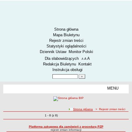
Strona główna
Mapa Biuletynu
Rejestr zmian treści
Statystyki oglądalności
Dziennik Ustaw
Monitor Polski
Menu dodatkowe
Dla słabowidzących
A
powiększ czcionkę
A
standardowy rozmiar czcionki
A
pomniejsz czcionkę
Redakcja Biuletynu
Kontakt
Instrukcja obsługi
Wyszukiwarka artykułów
Szukaj
MENU
Menu
AKTUALNOŚCI
SPOSÓB PRZYJMOWANIA I ZAŁATWIANIA SPRAW
SYGNALIŚCI
ścieżka nawigacji
Strona główna
> Rejestr zmian treści
Zmiany o pozycjach
1 - 8 (z 8)
RODO.
Rejestr zmian treści
RODO
Platforma zakupowa dla zamówień z procedurą PZP
rejestr zmian informacji
O ZZK