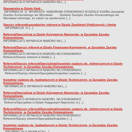
INFORMACJA O WYNIKACH NABORU NA [...]
Czym się zajmujemy
Stanowisko w Dziale Kadr .
INFORMACJA O WYNIKACH NABORUNA STANOWISKO W DZIALE KADRw Zarządzie
Organizacja
Zasobu Komunalnego we Wrocławiu Dyrektor Zarządu Zasobu Komunalnego we
Wrocławiu informuje, że nabór na wymienione [...]
Kierownictwo Zarządu Zasobu Komunalnego
Starszy referent/samodzielny referent w Dziale Zamówień Publicznych i Umów
Majątek, którym dysponuje ZZK
INFORMACJA O [...]
Referent/Specjalista w Dziale Księgowym Najemców, w Zarządzie Zasobu
Deklaracja dostępności
Komunalnego.
INFORMACJA O WYNIKACH NABORU NA [...]
STREFA PRACOWNIKA
Referent/Starszy referent w Dziale Finansowo-Księgowym, w Zarządzie Zasobu
nazwa
Komunalnego.
INFORMACJA O WYNIKACH NABORU NA STANOWISKO
Referent/Starszy referent w Dziale [...]
BIURA OBSŁUGI KLIENTA
Co i jak załatwić w BOK-u?
Referent/Starszy referent/Specjalista/Inspektor nadzoru ds. elektrycznych w Dziale
Technicznym, w Zarządzie Zasobu Komunalnego.
INFORMACJA O WYNIKACH NABORU NA STANOWISKO
BOK-i
Referent/Starszy referent/Specjalista/Inspektor nadzoru [...]
ZAMÓWIENIA PUBLICZNE
Inspektor nadzoru ds. budowlanych w Dziale Technicznym, w Zarządzie Zasobu
Komunalnego.
Profil nabywcy
INFORMACJA O WYNIKACH NABORU NA [...]
Zamówienia bez procedury PZP - platforma elektroniczna
Referent/Specjalista w Dziale Księgowym Najemców, w Zarządzie Zasobu
Komunalnego
NFORMACJA O WYNIKACH NABORU NA STANOWISKO
Zamówienia zgodne z procedurą PZP - platforma elektroniczna
Referent/Specjalista w Dziale Księgowym Najemców, w [...]
Archiwalne - Zamówiena zgodne z procedurą PZP
Referent/Starszy referent/Specjalista/Inspektor nadzoru ds. elektrycznych w Dziale
Technicznym, w Zarządzie Zasobu Komunalnego
Archiwalne - Zamówienia zgodne z procedurą PZP sprzed
INFORMACJA O WYNIKACH NABORU NASTANOWISKO
Referent/Starszy referent/Specjalista/Inspektor [...]
01.03.2016
Inspektor nadzoru ds. budowlanych w Dziale Technicznym, w Zarządzie Zasobu
Archiwalne - Zamówienia bez procedury PZP - do 12.04.2019
Komunalnego
INFORMACJA O WYNIKACH [...]