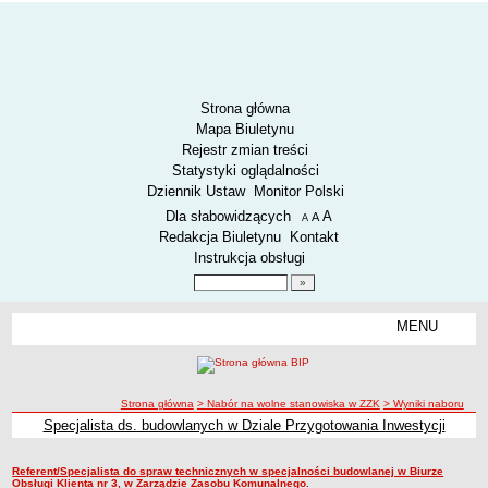
Strona główna
Mapa Biuletynu
Rejestr zmian treści
Statystyki oglądalności
Dziennik Ustaw
Monitor Polski
Menu dodatkowe
Dla słabowidzących
A
powiększ czcionkę
A
standardowy rozmiar czcionki
A
pomniejsz czcionkę
Redakcja Biuletynu
Kontakt
Instrukcja obsługi
Wyszukiwarka artykułów
Szukaj
MENU
Menu
AKTUALNOŚCI
SPOSÓB PRZYJMOWANIA I ZAŁATWIANIA SPRAW
SYGNALIŚCI
ścieżka nawigacji
Strona główna
> Nabór na wolne stanowiska w ZZK
> Wyniki naboru
Specjalista ds. budowlanych w Dziale Przygotowania Inwestycji
RODO.
Wyniki naboru
RODO
Referent/Specjalista do spraw technicznych w specjalności budowlanej w Biurze
Wyniki naboru
O ZZK
Obsługi Klienta nr 3, w Zarządzie Zasobu Komunalnego.