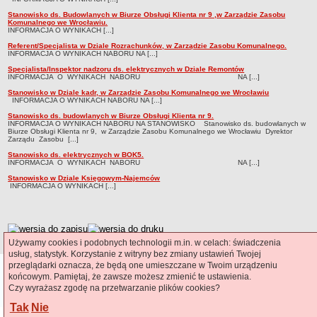
OGRÓDKI GASTRONOMICZNE - ZASADY ORGANIZACJI
Stanowisko ds. Budowlanych w Biurze Obsługi Klienta nr 9 ,w Zarządzie Zasobu
PRZETARGI NA LOKALE UŻYTKOWE
Komunalnego we Wrocławiu.
INFORMACJA O WYNIKACH [...]
WYKAZY LOKALI UŻYTKOWYCH
Referent/Specjalista w Dziale Rozrachunków, w Zarządzie Zasobu Komunalnego.
Lista lokali użytkowych do zagospodarowania
INFORMACJA O WYNIKACH NABORU NA [...]
Specjalista/Inspektor nadzoru ds. elektrycznych w Dziale Remontów
Tryb przetargowy
INFORMACJA O WYNIKACH NABORU NA [...]
Tryb bezprzetargowy
Stanowisko w Dziale kadr, w Zarządzie Zasobu Komunalnego we Wrocławiu
INFORMACJA O WYNIKACH NABORU NA [...]
DZIERŻAWA TERENU
Stanowisko ds. budowlanych w Biurze Obsługi Klienta nr 9.
Wykaz terenów do dzierżawy
INFORMACJA O WYNIKACH NABORU NA STANOWISKO Stanowisko ds. budowlanych w
Biurze Obsługi Klienta nr 9, w Zarządzie Zasobu Komunalnego we Wrocławiu Dyrektor
Ogłoszenia o przetargu na dzierżawę terenu
Zarządu Zasobu [...]
PROWADZONE REJESTRY, EWIDENCJE ORAZ ZASADY UDOSTĘPNIANIA DANYCH
Stanowisko ds. elektrycznych w BOK5.
W NICH ZAWARTYCH
INFORMACJA O WYNIKACH NABORU NA [...]
Centralny Rejestr Umów
Stanowisko w Dziale Księgowym-Najemców
INFORMACJA O WYNIKACH [...]
Plan postępowań o udzielenie zamówień
KONTROLE
INFORMACJA PUBLICZNA
metryczka
Dostęp do informacji nieudostępnionej w BIP
Używamy cookies i podobnych technologii m.in. w celach: świadczenia
usług, statystyk. Korzystanie z witryny bez zmiany ustawień Twojej
Ponowne wykorzystanie informacji publicznej
przeglądarki oznacza, że będą one umieszczane w Twoim urządzeniu
Ostatnia aktualizacja BIP:
07.08.2026 12:46
Polityka Cookies
końcowym. Pamiętaj, że zawsze możesz zmienić te ustawienia.
Rejestr wniosków o udostepnienie informacji publicznej
CMS i hosting: Logonet Sp. z o.o.
Czy wyrażasz zgodę na przetwarzanie plików cookies?
NABÓR NA WOLNE STANOWISKA W ZZK
Tak
Nie
Wyniki naboru