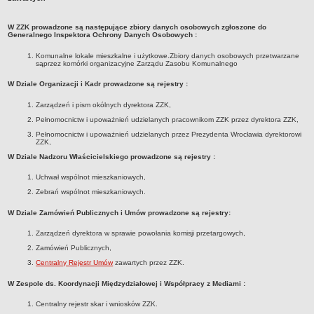
Czym się zajmujemy
W ZZK prowadzone są następujące zbiory danych osobowych zgłoszone do
Organizacja
Generalnego Inspektora Ochrony Danych Osobowych :
Kierownictwo Zarządu Zasobu Komunalnego
Komunalne lokale mieszkalne i użytkowe.Zbiory danych osobowych przetwarzane
sąprzez komórki organizacyjne Zarządu Zasobu Komunalnego
Majątek, którym dysponuje ZZK
Deklaracja dostępności
W Dziale Organizacji i Kadr prowadzone są rejestry :
STREFA PRACOWNIKA
Zarządzeń i pism okólnych dyrektora ZZK,
Pełnomocnictw i upoważnień udzielanych pracownikom ZZK przez dyrektora ZZK,
nazwa
Pełnomocnictw i upoważnień udzielanych przez Prezydenta Wrocławia dyrektorowi
BIURA OBSŁUGI KLIENTA
ZZK,
Co i jak załatwić w BOK-u?
W Dziale Nadzoru Właścicielskiego prowadzone są rejestry :
BOK-i
Uchwał wspólnot mieszkaniowych,
ZAMÓWIENIA PUBLICZNE
Zebrań wspólnot mieszkaniowych.
Profil nabywcy
W Dziale Zamówień Publicznych i Umów prowadzone są rejestry:
Zamówienia bez procedury PZP - platforma elektroniczna
Zarządzeń dyrektora w sprawie powołania komisji przetargowych,
Zamówienia zgodne z procedurą PZP - platforma elektroniczna
Zamówień Publicznych,
Archiwalne - Zamówiena zgodne z procedurą PZP
Centralny Rejestr Umów
zawartych przez ZZK.
Archiwalne - Zamówienia zgodne z procedurą PZP sprzed
W Zespole ds. Koordynacji Międzydziałowej i Współpracy z Mediami :
01.03.2016
Archiwalne - Zamówienia bez procedury PZP - do 12.04.2019
Centralny rejestr skar i wniosków ZZK.