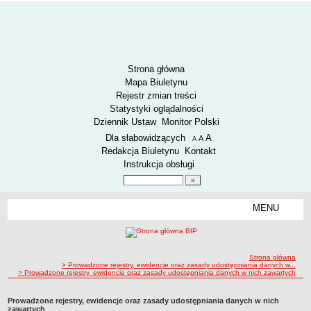
Strona główna
Mapa Biuletynu
Rejestr zmian treści
Statystyki oglądalności
Dziennik Ustaw
Monitor Polski
Menu dodatkowe
Dla słabowidzących
A
powiększ czcionkę
A
standardowy rozmiar czcionki
A
pomniejsz czcionkę
Redakcja Biuletynu
Kontakt
Instrukcja obsługi
Wyszukiwarka artykułów
Szukaj
MENU
Menu
AKTUALNOŚCI
SPOSÓB PRZYJMOWANIA I ZAŁATWIANIA SPRAW
SYGNALIŚCI
ścieżka nawigacji
Strona główna
> Prowadzone rejestry, ewidencje oraz zasady udostępniania danych w...
> Prowadzone rejestry, ewidencje oraz zasady udostępniania danych w nich zawartych
RODO.
RODO
Prowadzone rejestry, ewidencje oraz zasady udostępniania danych w nich
O ZZK
zawartych