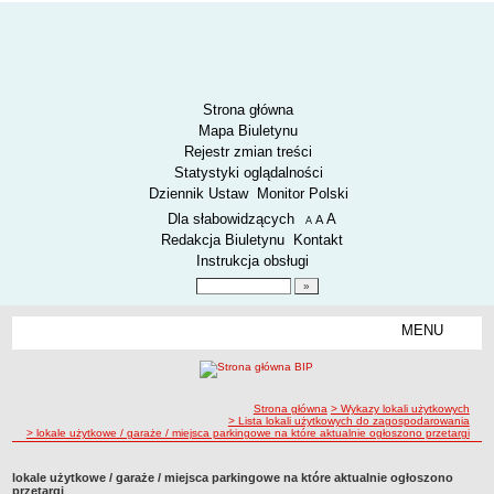
Strona główna
Mapa Biuletynu
Rejestr zmian treści
Statystyki oglądalności
Dziennik Ustaw
Monitor Polski
Menu dodatkowe
Dla słabowidzących
A
powiększ czcionkę
A
standardowy rozmiar czcionki
A
pomniejsz czcionkę
Redakcja Biuletynu
Kontakt
Instrukcja obsługi
Wyszukiwarka artykułów
Szukaj
MENU
Menu
AKTUALNOŚCI
SPOSÓB PRZYJMOWANIA I ZAŁATWIANIA SPRAW
SYGNALIŚCI
ścieżka nawigacji
Strona główna
> Wykazy lokali użytkowych
> Lista lokali użytkowych do zagospodarowania
> lokale użytkowe / garaże / miejsca parkingowe na które aktualnie ogłoszono przetargi
RODO.
RODO
lokale użytkowe / garaże / miejsca parkingowe na które aktualnie ogłoszono
O ZZK
przetargi