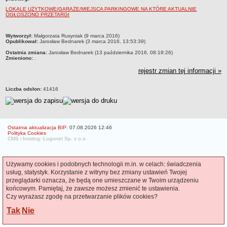
Czym się zajmujemy
LOKALE UŻYTKOWE/GARAŻE/MIEJSCA PARKINGOWE NA KTÓRE AKTUALNIE
OGŁOSZONO PRZETARGI
Organizacja
Kierownictwo Zarządu Zasobu Komunalnego
metryczka
Wytworzył:
Małgorzata Rusyniak (9 marca 2016)
Opublikował:
Jarosław Bednarek (3 marca 2016, 13:53:39)
Majątek, którym dysponuje ZZK
Ostatnia zmiana:
Jarosław Bednarek (13 października 2016, 08:18:26)
Zmieniono:
.
Deklaracja dostępności
rejestr zmian tej informacji »
STREFA PRACOWNIKA
nazwa
Liczba odsłon:
41416
BIURA OBSŁUGI KLIENTA
Co i jak załatwić w BOK-u?
BOK-i
Ostatnia aktualizacja BIP:
07.08.2026 12:46
Polityka Cookies
ZAMÓWIENIA PUBLICZNE
CMS i hosting: Logonet Sp. z o.o.
Profil nabywcy
Zamówienia bez procedury PZP - platforma elektroniczna
Używamy cookies i podobnych technologii m.in. w celach: świadczenia
Zamówienia zgodne z procedurą PZP - platforma elektroniczna
usług, statystyk. Korzystanie z witryny bez zmiany ustawień Twojej
przeglądarki oznacza, że będą one umieszczane w Twoim urządzeniu
Archiwalne - Zamówiena zgodne z procedurą PZP
końcowym. Pamiętaj, że zawsze możesz zmienić te ustawienia.
Czy wyrażasz zgodę na przetwarzanie plików cookies?
Archiwalne - Zamówienia zgodne z procedurą PZP sprzed
01.03.2016
Tak
Nie
Archiwalne - Zamówienia bez procedury PZP - do 12.04.2019