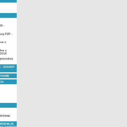
ZP -
urą PZP -
dne z
dne z
.2016
 procedury
 - ZASADY
YTKOWE
CH
zierżawę
WIDENCJE
NIA DANYCH