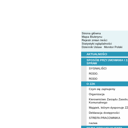
Strona główna
Mapa Biuletynu
Rejestr zmian treści
Statystyki oglądalności
Dziennik Ustaw
Monitor Polski
AKTUALNOŚCI
Menu
SPOSÓB PRZYJMOWANIA I Z
SPRAW
SYGNALIŚCI
RODO.
RODO
O ZZK
Czym się zajmujemy
Organizacja
Kierownictwo Zarządu Zasob
Komunalnego
Majątek, którym dysponuje Z
Deklaracja dostępności
STREFA PRACOWNIKA
nazwa