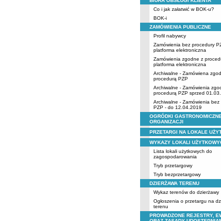
BIURA OBSŁUGI KLIENTA
Co i jak załatwić w BOK-u?
BOK-i
ZAMÓWIENIA PUBLICZNE
Profil nabywcy
Zamówienia bez procedury P
platforma elektroniczna
Zamówienia zgodne z proced
platforma elektroniczna
Archiwalne - Zamówiena zgo
procedurą PZP
Archiwalne - Zamówienia zgo
procedurą PZP sprzed 01.03
Archiwalne - Zamówienia bez
PZP - do 12.04.2019
OGRÓDKI GASTRONOMICZNE
ORGANIZACJI
PRZETARGI NA LOKALE UŻ
WYKAZY LOKALI UŻYTKOWY
Lista lokali użytkowych do
zagospodarowania
Tryb przetargowy
Tryb bezprzetargowy
DZIERŻAWA TERENU
Wykaz terenów do dzierżawy
Ogłoszenia o przetargu na d
terenu
PROWADZONE REJESTRY, E
ORAZ ZASADY UDOSTĘPNIA