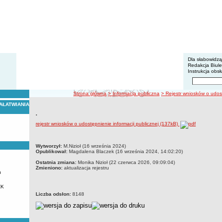
BIP - Z
Menu dodatko
Dla słabowidz
Redakcja Biul
Instrukcja obsł
Wyszukiwarka 
Szukaj
ścieżka nawigacji
Strona główna
> Informacja publiczna
> Rejestr wniosków o udost
AŁATWIANIA
.
rejestr wniosków o udostępnienie informacji publicznej (137kB)
metryczka
Wytworzył:
M.Nizioł (16 września 2024)
Opublikował:
Magdalena Blaczek (16 września 2024, 14:02:20)
Ostatnia zmiana:
Monika Nizioł (22 czerwca 2026, 09:09:04)
Zmieniono:
aktualizacja rejestru
u
ZK
Liczba odsłon:
8148