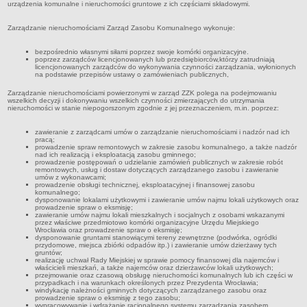
urządzenia komunalne i nieruchomości gruntowe z ich częściami składowymi.
Czym się zajmujemy
Organizacja
Zarządzanie nieruchomościami Zarząd Zasobu Komunalnego wykonuje:
Kierownictwo Zarządu Zasobu Komunalnego
bezpośrednio własnymi siłami poprzez swoje komórki organizacyjne.
poprzez zarządców licencjonowanych lub przedsiębiorców,którzy zatrudniają
Majątek, którym dysponuje ZZK
licencjonowanych zarządców do wykonywania czynności zarządzania, wyłonionych
na podstawie przepisów ustawy o zamówieniach publicznych,
Deklaracja dostępności
Zarządzanie nieruchomościami powierzonymi w zarząd ZZK polega na podejmowaniu
STREFA PRACOWNIKA
wszelkich decyzji i dokonywaniu wszelkich czynności zmierzających do utrzymania
nieruchomości w stanie niepogorszonym zgodnie z jej przeznaczeniem, m.in. poprzez:
nazwa
zawieranie z zarządcami umów o zarządzanie nieruchomościami i nadzór nad ich
BIURA OBSŁUGI KLIENTA
pracą;
Co i jak załatwić w BOK-u?
prowadzenie spraw remontowych w zakresie zasobu komunalnego, a także nadzór
nad ich realizacją i eksploatacją zasobu gminnego;
prowadzenie postępowań o udzielanie zamówień publicznych w zakresie robót
BOK-i
remontowych, usług i dostaw dotyczących zarządzanego zasobu i zawieranie
umów z wykonawcami;
ZAMÓWIENIA PUBLICZNE
prowadzenie obsługi technicznej, eksploatacyjnej i finansowej zasobu
komunalnego;
Profil nabywcy
dysponowanie lokalami użytkowymi i zawieranie umów najmu lokali użytkowych oraz
prowadzenie spraw o eksmisję;
Zamówienia bez procedury PZP - platforma elektroniczna
zawieranie umów najmu lokali mieszkalnych i socjalnych z osobami wskazanymi
przez właściwe przedmiotowo komórki organizacyjne Urzędu Miejskiego
Wrocławia oraz prowadzenie spraw o eksmisję;
Zamówienia zgodne z procedurą PZP - platforma elektroniczna
dysponowanie gruntami stanowiącymi tereny zewnętrzne (podwórka, ogródki
przydomowe, miejsca zbiórki odpadów itp.) i zawieranie umów dzierżawy tych
Archiwalne - Zamówiena zgodne z procedurą PZP
gruntów;
realizację uchwał Rady Miejskiej w sprawie pomocy finansowej dla najemców i
Archiwalne - Zamówienia zgodne z procedurą PZP sprzed
właścicieli mieszkań, a także najemców oraz dzierżawców lokali użytkowych;
przejmowanie oraz czasową obsługę nieruchomości komunalnych lub ich części w
01.03.2016
przypadkach i na warunkach określonych przez Prezydenta Wrocławia;
windykację należności gminnych dotyczących zarządzanego zasobu oraz
Archiwalne - Zamówienia bez procedury PZP - do 12.04.2019
prowadzenie spraw o eksmisję z tego zasobu;
wypracowywanie i wdrażanie racjonalnego systemu zarządzania zasobem