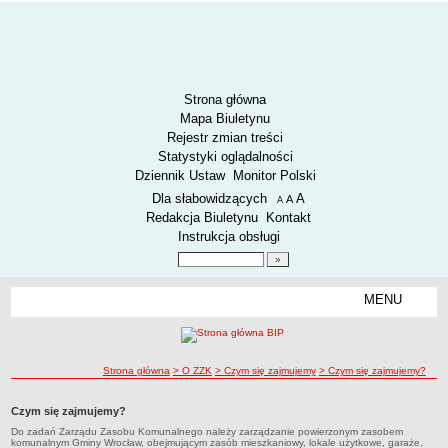
Strona główna
Mapa Biuletynu
Rejestr zmian treści
Statystyki oglądalności
Dziennik Ustaw
Monitor Polski
Menu dodatkowe
Dla słabowidzących
A
powiększ czcionkę
A
standardowy rozmiar czcionki
A
pomniejsz czcionkę
Redakcja Biuletynu
Kontakt
Instrukcja obsługi
Wyszukiwarka artykułów
Szukaj
MENU
Menu
AKTUALNOŚCI
SPOSÓB PRZYJMOWANIA I ZAŁATWIANIA SPRAW
SYGNALIŚCI
ścieżka nawigacji
Strona główna
> O ZZK
> Czym się zajmujemy
> Czym się zajmujemy?
RODO.
Czym się zajmujemy?
RODO
Do zadań Zarządu Zasobu Komunalnego należy zarządzanie powierzonym zasobem
O ZZK
komunalnym Gminy Wrocław, obejmującym zasób mieszkaniowy, lokale użytkowe, garaże,