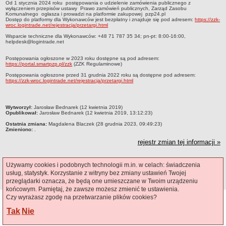
Od 1 stycznia 2024 roku postępowania o udzielenie zamówienia publicznego z
Czym się zajmujemy
wyłączeniem przepisów ustawy Prawo zamówień publicznych, Zarząd Zasobu
Komunalnego ogłasza i prowadzi na platformie zakupowej pzp24.pl
Dostęp do platformy dla Wykonawców jest bezpłatny i znajduje się pod adresem:
https://zzk-
Organizacja
wroc.logintrade.net/rejestracja/przetargi.html
Kierownictwo Zarządu Zasobu Komunalnego
Wsparcie techniczne dla Wykonawców: +48 71 787 35 34; pn-pt: 8:00-16:00,
helpdesk@logintrade.net
Majątek, którym dysponuje ZZK
Postępowania ogłoszone w 2023 roku dostępne są pod adresem:
Deklaracja dostępności
https://portal.smartpzp.pl/zzk
(ZZK Regulaminowe)
STREFA PRACOWNIKA
Postępowania ogłoszone przed 31 grudnia 2022 roku są dostępne pod adresem:
https://zzk-wroc.logintrade.net/rejestracja/przetargi.html
nazwa
BIURA OBSŁUGI KLIENTA
metryczka
Wytworzył:
Jarosław Bednarek (12 kwietnia 2019)
Co i jak załatwić w BOK-u?
Opublikował:
Jarosław Bednarek (12 kwietnia 2019, 13:12:23)
BOK-i
Ostatnia zmiana:
Magdalena Blaczek (28 grudnia 2023, 09:49:23)
Zmieniono:
.
ZAMÓWIENIA PUBLICZNE
rejestr zmian tej informacji »
Profil nabywcy
Zamówienia bez procedury PZP - platforma elektroniczna
Liczba odsłon:
33197
Używamy cookies i podobnych technologii m.in. w celach: świadczenia
Zamówienia zgodne z procedurą PZP - platforma elektroniczna
usług, statystyk. Korzystanie z witryny bez zmiany ustawień Twojej
przeglądarki oznacza, że będą one umieszczane w Twoim urządzeniu
Archiwalne - Zamówiena zgodne z procedurą PZP
końcowym. Pamiętaj, że zawsze możesz zmienić te ustawienia.
Archiwalne - Zamówienia zgodne z procedurą PZP sprzed
Czy wyrażasz zgodę na przetwarzanie plików cookies?
Ostatnia aktualizacja BIP:
07.08.2026 12:46
Polityka Cookies
01.03.2016
Tak
Nie
CMS i hosting: Logonet Sp. z o.o.
Archiwalne - Zamówienia bez procedury PZP - do 12.04.2019