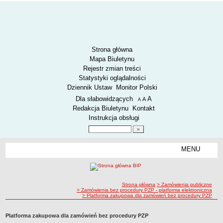
Strona główna
Mapa Biuletynu
Rejestr zmian treści
Statystyki oglądalności
Dziennik Ustaw
Monitor Polski
Menu dodatkowe
Dla słabowidzących
A
powiększ czcionkę
A
standardowy rozmiar czcionki
A
pomniejsz czcionkę
Redakcja Biuletynu
Kontakt
Instrukcja obsługi
Wyszukiwarka artykułów
Szukaj
MENU
Menu
AKTUALNOŚCI
SPOSÓB PRZYJMOWANIA I ZAŁATWIANIA SPRAW
SYGNALIŚCI
ścieżka nawigacji
Strona główna
> Zamówienia publiczne
> Zamówienia bez procedury PZP - platforma elektroniczna
RODO.
> Platforma zakupowa dla zamówień bez procedury PZP
RODO
Platforma zakupowa dla zamówień bez procedury PZP
O ZZK