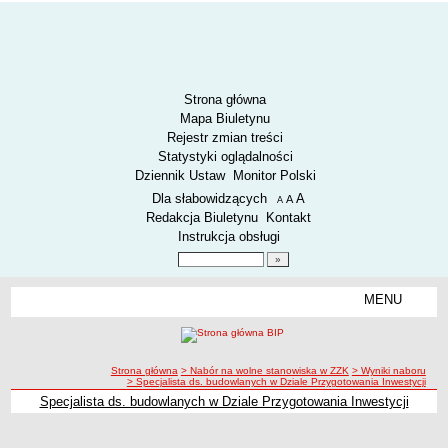
Strona główna
Mapa Biuletynu
Rejestr zmian treści
Statystyki oglądalności
Dziennik Ustaw
Monitor Polski
Menu dodatkowe
Dla słabowidzących
A
powiększ czcionkę
A
standardowy rozmiar czcionki
A
pomniejsz czcionkę
Redakcja Biuletynu
Kontakt
Instrukcja obsługi
Wyszukiwarka artykułów
Szukaj
MENU
Menu
AKTUALNOŚCI
SPOSÓB PRZYJMOWANIA I ZAŁATWIANIA SPRAW
SYGNALIŚCI
ścieżka nawigacji
Strona główna
> Nabór na wolne stanowiska w ZZK
> Wyniki naboru
> Specjalista ds. budowlanych w Dziale Przygotowania Inwestycji
RODO.
Specjalista ds. budowlanych w Dziale Przygotowania Inwestycji
Specjalista ds. budowlanych w Dziale Przygotowania Inwestycji
RODO
O ZZK
Specjalista ds. budowlanych w Dziale Przygotowania Inwestycji