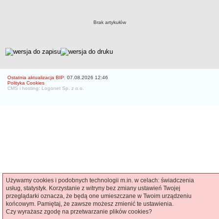
Czym się zajmujemy
Organizacja
Brak artykułów
Kierownictwo Zarządu Zasobu Komunalnego
Majątek, którym dysponuje ZZK
metryczka
Deklaracja dostępności
STREFA PRACOWNIKA
Ostatnia aktualizacja BIP:
07.08.2026 12:46
Polityka Cookies
nazwa
CMS i hosting: Logonet Sp. z o.o.
BIURA OBSŁUGI KLIENTA
Co i jak załatwić w BOK-u?
BOK-i
ZAMÓWIENIA PUBLICZNE
Profil nabywcy
Zamówienia bez procedury PZP - platforma elektroniczna
Zamówienia zgodne z procedurą PZP - platforma elektroniczna
Archiwalne - Zamówiena zgodne z procedurą PZP
Używamy cookies i podobnych technologii m.in. w celach: świadczenia
usług, statystyk. Korzystanie z witryny bez zmiany ustawień Twojej
Archiwalne - Zamówienia zgodne z procedurą PZP sprzed
przeglądarki oznacza, że będą one umieszczane w Twoim urządzeniu
01.03.2016
końcowym. Pamiętaj, że zawsze możesz zmienić te ustawienia.
Czy wyrażasz zgodę na przetwarzanie plików cookies?
Archiwalne - Zamówienia bez procedury PZP - do 12.04.2019