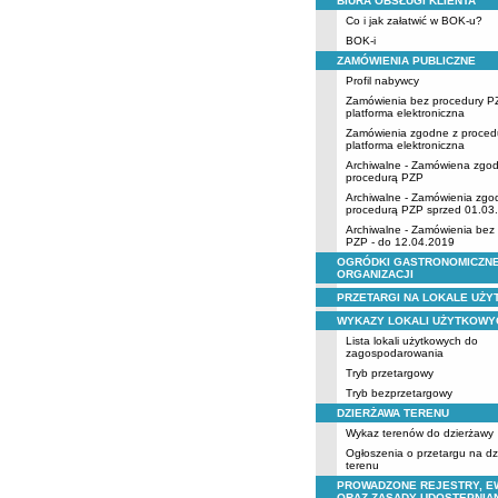
BIURA OBSŁUGI KLIENTA
Co i jak załatwić w BOK-u?
BOK-i
ZAMÓWIENIA PUBLICZNE
Profil nabywcy
Zamówienia bez procedury P
platforma elektroniczna
Zamówienia zgodne z proced
platforma elektroniczna
Archiwalne - Zamówiena zgo
procedurą PZP
Archiwalne - Zamówienia zgo
procedurą PZP sprzed 01.03
Archiwalne - Zamówienia bez
PZP - do 12.04.2019
OGRÓDKI GASTRONOMICZNE
ORGANIZACJI
PRZETARGI NA LOKALE UŻ
WYKAZY LOKALI UŻYTKOWY
Lista lokali użytkowych do
zagospodarowania
Tryb przetargowy
Tryb bezprzetargowy
DZIERŻAWA TERENU
Wykaz terenów do dzierżawy
Ogłoszenia o przetargu na d
terenu
PROWADZONE REJESTRY, E
ORAZ ZASADY UDOSTĘPNIA