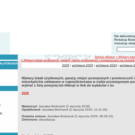
BIP - Z
Menu dodatko
Dla słabowidz
Redakcja Biul
Instrukcja obsł
Wyszukiwarka 
Szukaj
ścieżka nawigacji
Strona główna
> Wykazy loka
> Wykazy lokali użytkowych, garaży, miejsc postojowych i pomieszczeń na potrze
AŁATWIANIA
2026
|
archiwum 2025
|
archiwum 2024
|
archiwum 
Wykazy lokali użytkowych, garaży, miejsc postojowych i pomieszczeń 
mieszkańców oddawane w najem/dzierżawę w trybie przetargowym pog
wybrać z listy powyżej lub kliknąć w link do wykazów z br.
2026
u
metryczka
Wytworzył:
Jarosław Bednarek (2 stycznia 2018)
Opublikował:
Jarosław Bednarek (2 stycznia 2018, 12:11:46)
ZK
Ostatnia zmiana:
Jarosław Bodnaruk (2 stycznia 2026, 08:36:23)
Zmieniono:
aktualizacja