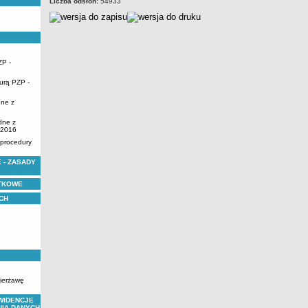
Liczba odsłon:
54933
ZP -
urą PZP -
dne z
dne z
.2016
 procedury
 - ZASADY
YTKOWE
CH
zierżawę
WIDENCJE
NIA DANYCH