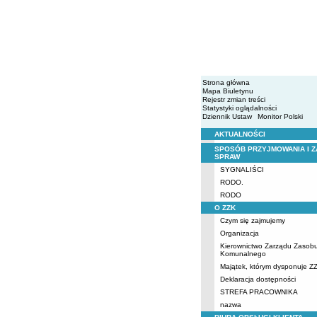
Strona główna
Mapa Biuletynu
Rejestr zmian treści
Statystyki oglądalności
Dziennik Ustaw
Monitor Polski
AKTUALNOŚCI
Menu
SPOSÓB PRZYJMOWANIA I Z
SPRAW
SYGNALIŚCI
RODO.
RODO
O ZZK
Czym się zajmujemy
Organizacja
Kierownictwo Zarządu Zasob
Komunalnego
Majątek, którym dysponuje Z
Deklaracja dostępności
STREFA PRACOWNIKA
nazwa