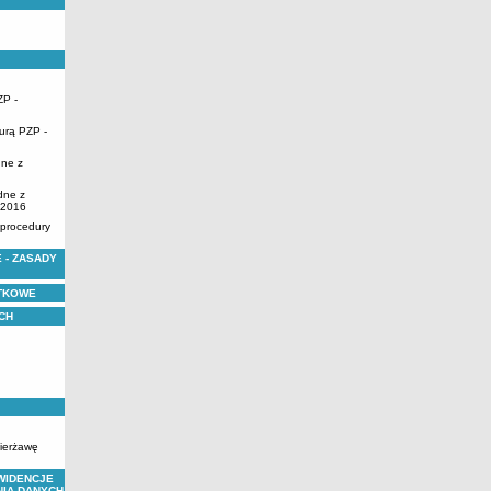
ZP -
urą PZP -
dne z
dne z
.2016
 procedury
 - ZASADY
YTKOWE
CH
zierżawę
WIDENCJE
NIA DANYCH