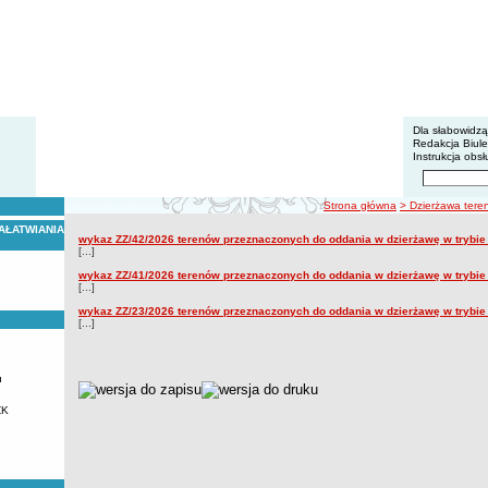
BIP - Z
Menu dodatko
Dla słabowidz
Redakcja Biul
Instrukcja obsł
Wyszukiwarka 
Szukaj
ścieżka nawigacji
Strona główna
> Dzierżawa tere
AŁATWIANIA
Wykaz terenów do dzierżawy
wykaz ZZ/42/2026 terenów przeznaczonych do oddania w dzierżawę w trybi
Wykaz terenów do dzierżawy
[...]
wykaz ZZ/41/2026 terenów przeznaczonych do oddania w dzierżawę w trybi
[...]
wykaz ZZ/23/2026 terenów przeznaczonych do oddania w dzierżawę w trybi
[...]
u
metryczka
ZK