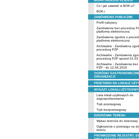
BIURA OBSŁUGI KLIENTA
Co i jak załatwić w BOK-u?
BOK-i
ZAMÓWIENIA PUBLICZNE
Profil nabywcy
Zamówienia bez procedury P
platforma elektroniczna
Zamówienia zgodne z proced
platforma elektroniczna
Archiwalne - Zamówiena zgo
procedurą PZP
Archiwalne - Zamówienia zgo
procedurą PZP sprzed 01.03
Archiwalne - Zamówienia bez
PZP - do 12.04.2019
OGRÓDKI GASTRONOMICZNE
ORGANIZACJI
PRZETARGI NA LOKALE UŻ
WYKAZY LOKALI UŻYTKOWY
Lista lokali użytkowych do
zagospodarowania
Tryb przetargowy
Tryb bezprzetargowy
DZIERŻAWA TERENU
Wykaz terenów do dzierżawy
Ogłoszenia o przetargu na d
terenu
PROWADZONE REJESTRY, E
ORAZ ZASADY UDOSTĘPNIA