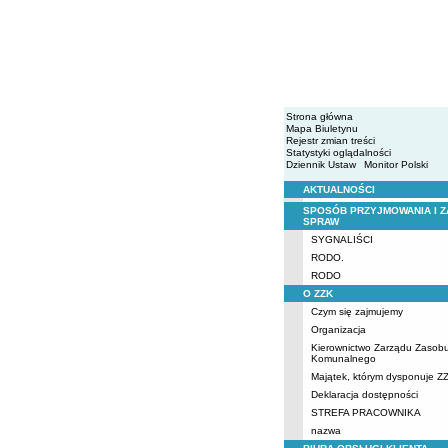
Strona główna
Mapa Biuletynu
Rejestr zmian treści
Statystyki oglądalności
Dziennik Ustaw
Monitor Polski
AKTUALNOŚCI
Menu
SPOSÓB PRZYJMOWANIA I Z
SPRAW
SYGNALIŚCI
RODO.
RODO
O ZZK
Czym się zajmujemy
Organizacja
Kierownictwo Zarządu Zasob
Komunalnego
Majątek, którym dysponuje Z
Deklaracja dostępności
STREFA PRACOWNIKA
nazwa