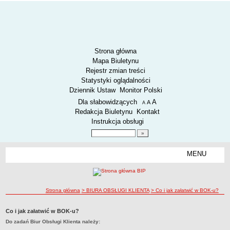
Strona główna
Mapa Biuletynu
Rejestr zmian treści
Statystyki oglądalności
Dziennik Ustaw
Monitor Polski
Menu dodatkowe
Dla słabowidzących
A
powiększ czcionkę
A
standardowy rozmiar czcionki
A
pomniejsz czcionkę
Redakcja Biuletynu
Kontakt
Instrukcja obsługi
Wyszukiwarka artykułów
Szukaj
MENU
Menu
AKTUALNOŚCI
SPOSÓB PRZYJMOWANIA I ZAŁATWIANIA SPRAW
SYGNALIŚCI
ścieżka nawigacji
Strona główna
> BIURA OBSŁUGI KLIENTA
> Co i jak załatwić w BOK-u?
RODO.
Co i jak załatwić w BOK-u?
RODO
Do zadań Biur Obsługi Klienta należy:
O ZZK