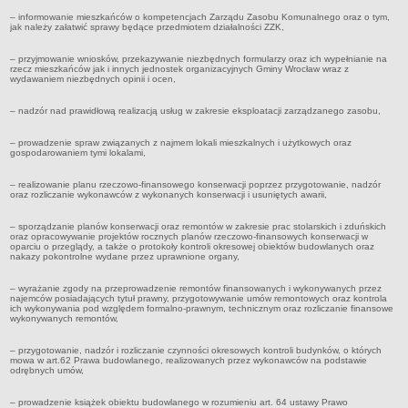
Czym się zajmujemy
– informowanie mieszkańców o kompetencjach Zarządu Zasobu Komunalnego oraz o tym,
jak należy załatwić sprawy będące przedmiotem działalności ZZK,
Organizacja
– przyjmowanie wniosków, przekazywanie niezbędnych formularzy oraz ich wypełnianie na
Kierownictwo Zarządu Zasobu Komunalnego
rzecz mieszkańców jak i innych jednostek organizacyjnych Gminy Wrocław wraz z
wydawaniem niezbędnych opinii i ocen,
Majątek, którym dysponuje ZZK
Deklaracja dostępności
– nadzór nad prawidłową realizacją usług w zakresie eksploatacji zarządzanego zasobu,
STREFA PRACOWNIKA
– prowadzenie spraw związanych z najmem lokali mieszkalnych i użytkowych oraz
gospodarowaniem tymi lokalami,
nazwa
BIURA OBSŁUGI KLIENTA
– realizowanie planu rzeczowo-finansowego konserwacji poprzez przygotowanie, nadzór
oraz rozliczanie wykonawców z wykonanych konserwacji i usuniętych awarii,
Co i jak załatwić w BOK-u?
BOK-i
– sporządzanie planów konserwacji oraz remontów w zakresie prac stolarskich i zduńskich
oraz opracowywanie projektów rocznych planów rzeczowo-finansowych konserwacji w
ZAMÓWIENIA PUBLICZNE
oparciu o przeglądy, a także o protokoły kontroli okresowej obiektów budowlanych oraz
nakazy pokontrolne wydane przez uprawnione organy,
Profil nabywcy
Zamówienia bez procedury PZP - platforma elektroniczna
– wyrażanie zgody na przeprowadzenie remontów finansowanych i wykonywanych przez
najemców posiadających tytuł prawny, przygotowywanie umów remontowych oraz kontrola
Zamówienia zgodne z procedurą PZP - platforma elektroniczna
ich wykonywania pod względem formalno-prawnym, technicznym oraz rozliczanie finansowe
wykonywanych remontów,
Archiwalne - Zamówiena zgodne z procedurą PZP
– przygotowanie, nadzór i rozliczanie czynności okresowych kontroli budynków, o których
Archiwalne - Zamówienia zgodne z procedurą PZP sprzed
mowa w art.62 Prawa budowlanego, realizowanych przez wykonawców na podstawie
odrębnych umów,
01.03.2016
Archiwalne - Zamówienia bez procedury PZP - do 12.04.2019
– prowadzenie książek obiektu budowlanego w rozumieniu art. 64 ustawy Prawo