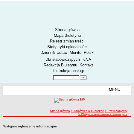
Strona główna
Mapa Biuletynu
Rejestr zmian treści
Statystyki oglądalności
Dziennik Ustaw
Monitor Polski
Menu dodatkowe
Dla słabowidzących
A
powiększ czcionkę
A
standardowy rozmiar czcionki
A
pomniejsz czcionkę
Redakcja Biuletynu
Kontakt
Instrukcja obsługi
Wyszukiwarka artykułów
Szukaj
MENU
Menu
AKTUALNOŚCI
SPOSÓB PRZYJMOWANIA I ZAŁATWIANIA SPRAW
SYGNALIŚCI
ścieżka nawigacji
Strona główna
> Zamówienia publiczne
> Profil nabywcy
> Wstępne ogłoszenie informacyjne
RODO.
RODO
Wstępne ogłoszenie informacyjne
O ZZK