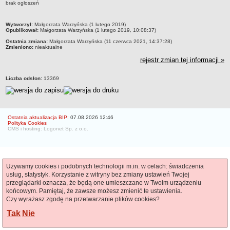
brak ogłoszeń
Czym się zajmujemy
Organizacja
metryczka
Wytworzył:
Małgorzata Warzyńska (1 lutego 2019)
Opublikował:
Małgorzata Warzyńska (1 lutego 2019, 10:08:37)
Kierownictwo Zarządu Zasobu Komunalnego
Ostatnia zmiana:
Małgorzata Warzyńska (11 czerwca 2021, 14:37:28)
Zmieniono:
nieaktualne
Majątek, którym dysponuje ZZK
rejestr zmian tej informacji »
Deklaracja dostępności
STREFA PRACOWNIKA
Liczba odsłon:
13369
nazwa
BIURA OBSŁUGI KLIENTA
Co i jak załatwić w BOK-u?
Ostatnia aktualizacja BIP:
07.08.2026 12:46
Polityka Cookies
BOK-i
CMS i hosting: Logonet Sp. z o.o.
ZAMÓWIENIA PUBLICZNE
Profil nabywcy
Zamówienia bez procedury PZP - platforma elektroniczna
Używamy cookies i podobnych technologii m.in. w celach: świadczenia
Zamówienia zgodne z procedurą PZP - platforma elektroniczna
usług, statystyk. Korzystanie z witryny bez zmiany ustawień Twojej
przeglądarki oznacza, że będą one umieszczane w Twoim urządzeniu
Archiwalne - Zamówiena zgodne z procedurą PZP
końcowym. Pamiętaj, że zawsze możesz zmienić te ustawienia.
Czy wyrażasz zgodę na przetwarzanie plików cookies?
Archiwalne - Zamówienia zgodne z procedurą PZP sprzed
01.03.2016
Tak
Nie
Archiwalne - Zamówienia bez procedury PZP - do 12.04.2019