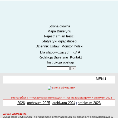
Strona główna
Mapa Biuletynu
Rejestr zmian treści
Statystyki oglądalności
Dziennik Ustaw
Monitor Polski
Menu dodatkowe
Dla słabowidzących
A
powiększ czcionkę
A
standardowy rozmiar czcionki
A
pomniejsz czcionkę
Redakcja Biuletynu
Kontakt
Instrukcja obsługi
Wyszukiwarka artykułów
Szukaj
MENU
Menu
AKTUALNOŚCI
SPOSÓB PRZYJMOWANIA I ZAŁATWIANIA SPRAW
SYGNALIŚCI
ścieżka nawigacji
Strona główna
> Wykazy lokali użytkowych
> Tryb bezprzetargowy
> archiwum 2023
2026
archiwum 2025
archiwum 2024
archiwum 2023
|
|
|
RODO.
archiwum 2023
RODO
wykaz WU/N/42/23
archiwum 2023
O ZZK
wykaz lokali użytkowych i nieruchomości przeznaczonych do oddania w najem/dzierżawę w