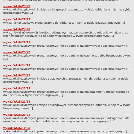
OGRÓDKI GASTRONOMICZNE - ZASADY ORGANIZACJI
wykaz WU/N/29/23
PRZETARGI NA LOKALE UŻYTKOWE
wykaz lokali użytkowych i miejsc parkingowych przeznaczonych do oddania w najem w trybie
bezprzetargowym [...]
WYKAZY LOKALI UŻYTKOWYCH
wykaz WU/N/28/23
Lista lokali użytkowych do zagospodarowania
wykaz - lokal użytkowy przeznaczony do oddania w najem w trybie bezprzetargowym [...]
wykaz WU/N/27/23
Tryb przetargowy
wykaz - lokali użytkowych i miejsc parkingowych przeznaczonych do oddania w najem oraz
terenów przeznaczonych do oddania w dzierżawę w trybie bezprzetargowym [...]
Tryb bezprzetargowy
wykaz WU/N/26/23
DZIERŻAWA TERENU
wykaz lokali użytkowych przeznaczonych do oddania w najem w trybie bezprzetargowym [...]
Wykaz terenów do dzierżawy
wykaz WU/N/25/23
wykaz lokali użytkowych przeznaczonych do oddania w użyczenie w trybie bezprzetargowym
Ogłoszenia o przetargu na dzierżawę terenu
[...]
PROWADZONE REJESTRY, EWIDENCJE ORAZ ZASADY UDOSTĘPNIANIA DANYCH
wykaz WU/N/24/23
W NICH ZAWARTYCH
wykaz lokali użytkowych przeznaczonych do oddania w najem w trybie bezprzetargowym [...]
Centralny Rejestr Umów
wykaz WU/N/23/23
wykaz lokali użytkowych i miejsc postojowych przeznaczonych do oddania w najem w trybie
bezprzetargowym [...]
Plan postępowań o udzielenie zamówień
wykaz WU/N/22/23
KONTROLE
wykaz lokali użytkowych przeznaczonych do oddania w najem oraz terenu przeznaczonego
do dzierżawy w trybie bezprzetargowym [...]
INFORMACJA PUBLICZNA
wykaz WU/N/21/23
Dostęp do informacji nieudostępnionej w BIP
wykaz lokali użytkowych i miejsc parkingowych przeznaczonych do oddania w najem w trybie
bezprzetargowym [...]
Ponowne wykorzystanie informacji publicznej
wykaz WU/N/20/23
Rejestr wniosków o udostepnienie informacji publicznej
wykaz lokali użytkowych przeznaczonych do oddania w najem oraz miejsc parkingowych dla
rowerów przeznaczonych do oddania w dzierżawę w trybie bezprzetargowym [...]
NABÓR NA WOLNE STANOWISKA W ZZK
wykaz WU/N/19/23
Wyniki naboru
wykaz lokali użytkowych przeznaczonych do oddania w najem w trybie bezprzetargowym [...]