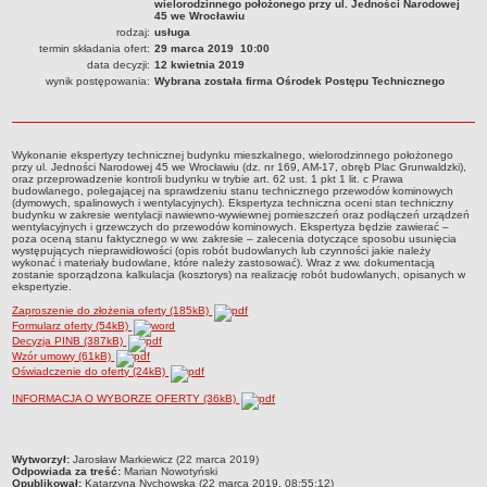
wielorodzinnego położonego przy ul. Jedności Narodowej
Czym się zajmujemy
45 we Wrocławiu
rodzaj:
usługa
Organizacja
termin składania ofert:
29 marca 2019 10:00
data decyzji:
12 kwietnia 2019
Kierownictwo Zarządu Zasobu Komunalnego
wynik postępowania:
Wybrana została firma Ośrodek Postępu Technicznego
Majątek, którym dysponuje ZZK
Deklaracja dostępności
Wykonanie ekspertyzy technicznej budynku mieszkalnego, wielorodzinnego położonego
STREFA PRACOWNIKA
przy ul. Jedności Narodowej 45 we Wrocławiu (dz. nr 169, AM-17, obręb Plac Grunwaldzki),
oraz przeprowadzenie kontroli budynku w trybie art. 62 ust. 1 pkt 1 lit. c Prawa
nazwa
budowlanego, polegającej na sprawdzeniu stanu technicznego przewodów kominowych
(dymowych, spalinowych i wentylacyjnych). Ekspertyza techniczna oceni stan techniczny
BIURA OBSŁUGI KLIENTA
budynku w zakresie wentylacji nawiewno-wywiewnej pomieszczeń oraz podłączeń urządzeń
wentylacyjnych i grzewczych do przewodów kominowych. Ekspertyza będzie zawierać –
Co i jak załatwić w BOK-u?
poza oceną stanu faktycznego w ww. zakresie – zalecenia dotyczące sposobu usunięcia
występujących nieprawidłowości (opis robót budowlanych lub czynności jakie należy
BOK-i
wykonać i materiały budowlane, które należy zastosować). Wraz z ww. dokumentacją
zostanie sporządzona kalkulacja (kosztorys) na realizację robót budowlanych, opisanych w
ekspertyzie.
ZAMÓWIENIA PUBLICZNE
Profil nabywcy
Zaproszenie do złożenia oferty (185kB)
Formularz oferty (54kB)
Zamówienia bez procedury PZP - platforma elektroniczna
Decyzja PINB (387kB)
Wzór umowy (61kB)
Zamówienia zgodne z procedurą PZP - platforma elektroniczna
Oświadczenie do oferty (24kB)
Archiwalne - Zamówiena zgodne z procedurą PZP
INFORMACJA O WYBORZE OFERTY (36kB)
Archiwalne - Zamówienia zgodne z procedurą PZP sprzed
01.03.2016
metryczka
Wytworzył:
Jarosław Markiewicz (22 marca 2019)
Odpowiada za treść:
Archiwalne - Zamówienia bez procedury PZP - do 12.04.2019
Marian Nowotyński
Opublikował:
Katarzyna Nychowska (22 marca 2019, 08:55:12)