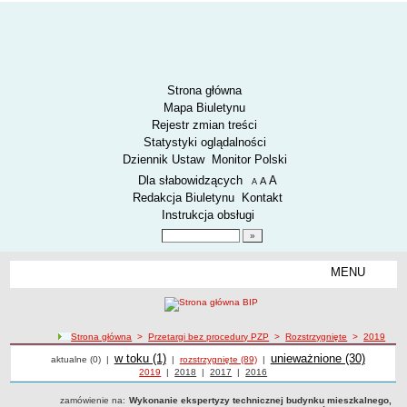
Strona główna
Mapa Biuletynu
Rejestr zmian treści
Statystyki oglądalności
Dziennik Ustaw
Monitor Polski
Menu dodatkowe
Dla słabowidzących
A
powiększ czcionkę
A
standardowy rozmiar czcionki
A
pomniejsz czcionkę
Redakcja Biuletynu
Kontakt
Instrukcja obsługi
Wyszukiwarka artykułów
Szukaj
MENU
Menu
AKTUALNOŚCI
SPOSÓB PRZYJMOWANIA I ZAŁATWIANIA SPRAW
SYGNALIŚCI
ścieżka nawigacji
Strona główna
>
Przetargi bez procedury PZP
>
Rozstrzygnięte
>
2019
Przetargi
Przetargi
RODO.
Przetargi
w toku (1)
Przetargi
unieważnione (30)
aktualne (0)
|
|
rozstrzygnięte (89)
|
Przetargi z roku
2019
|
Przetargi z roku
2018
|
Przetargi z roku
2017
|
Przetargi z roku
2016
RODO
zamówienie na:
Wykonanie ekspertyzy technicznej budynku mieszkalnego,
O ZZK