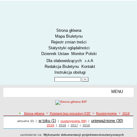
Strona główna
Mapa Biuletynu
Rejestr zmian treści
Statystyki oglądalności
Dziennik Ustaw
Monitor Polski
Menu dodatkowe
Dla słabowidzących
A
powiększ czcionkę
A
standardowy rozmiar czcionki
A
pomniejsz czcionkę
Redakcja Biuletynu
Kontakt
Instrukcja obsługi
Wyszukiwarka artykułów
Szukaj
MENU
Menu
AKTUALNOŚCI
SPOSÓB PRZYJMOWANIA I ZAŁATWIANIA SPRAW
SYGNALIŚCI
ścieżka nawigacji
Strona główna
>
Przetargi bez procedury PZP
>
Rozstrzygnięte
>
2019
Przetargi
Przetargi
RODO.
Przetargi
w toku (1)
Przetargi
unieważnione (30)
aktualne (0)
|
|
rozstrzygnięte (89)
|
Przetargi z roku
2019
|
Przetargi z roku
2018
|
Przetargi z roku
2017
|
Przetargi z roku
2016
RODO
zamówienie na:
Wykonanie dokumentacji projektowo-kosztorysowych
O ZZK