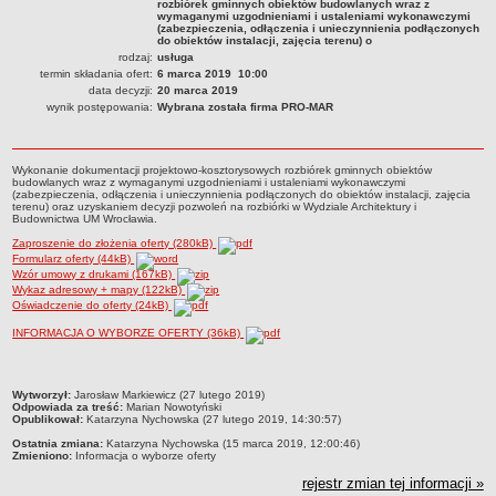
rozbiórek gminnych obiektów budowlanych wraz z
Czym się zajmujemy
wymaganymi uzgodnieniami i ustaleniami wykonawczymi
(zabezpieczenia, odłączenia i unieczynnienia podłączonych
do obiektów instalacji, zajęcia terenu) o
Organizacja
rodzaj:
usługa
termin składania ofert:
Kierownictwo Zarządu Zasobu Komunalnego
6 marca 2019 10:00
data decyzji:
20 marca 2019
Majątek, którym dysponuje ZZK
wynik postępowania:
Wybrana została firma PRO-MAR
Deklaracja dostępności
STREFA PRACOWNIKA
Wykonanie dokumentacji projektowo-kosztorysowych rozbiórek gminnych obiektów
budowlanych wraz z wymaganymi uzgodnieniami i ustaleniami wykonawczymi
nazwa
(zabezpieczenia, odłączenia i unieczynnienia podłączonych do obiektów instalacji, zajęcia
terenu) oraz uzyskaniem decyzji pozwoleń na rozbiórki w Wydziale Architektury i
BIURA OBSŁUGI KLIENTA
Budownictwa UM Wrocławia.
Co i jak załatwić w BOK-u?
Zaproszenie do złożenia oferty (280kB)
Formularz oferty (44kB)
BOK-i
Wzór umowy z drukami (167kB)
Wykaz adresowy + mapy (122kB)
ZAMÓWIENIA PUBLICZNE
Oświadczenie do oferty (24kB)
Profil nabywcy
INFORMACJA O WYBORZE OFERTY (36kB)
Zamówienia bez procedury PZP - platforma elektroniczna
Zamówienia zgodne z procedurą PZP - platforma elektroniczna
metryczka
Wytworzył:
Jarosław Markiewicz (27 lutego 2019)
Archiwalne - Zamówiena zgodne z procedurą PZP
Odpowiada za treść:
Marian Nowotyński
Opublikował:
Katarzyna Nychowska (27 lutego 2019, 14:30:57)
Archiwalne - Zamówienia zgodne z procedurą PZP sprzed
Ostatnia zmiana:
Katarzyna Nychowska (15 marca 2019, 12:00:46)
01.03.2016
Zmieniono:
Informacja o wyborze oferty
Archiwalne - Zamówienia bez procedury PZP - do 12.04.2019
rejestr zmian tej informacji »