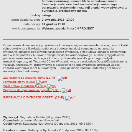
termomodernizację, remont klatki schodowej wraz z
Czym się zajmujemy
likwidacją toalet oraz budowę instalacji centralnego
ogrzewania, wykonanie instalacji ciepłej wody użytkowej z
cyrkulacją, przebudowę instala
Organizacja
rodzaj:
usługa
termin składania ofert:
Kierownictwo Zarządu Zasobu Komunalnego
2 stycznia 2019 13:00
data decyzji:
14 grudnia 2018
Majątek, którym dysponuje ZZK
wynik postępowania:
Wybrana została firma JN PROJEKT
Deklaracja dostępności
STREFA PRACOWNIKA
Opracowanie dokumentacji projektowo – kosztorysowej na termomodernizację, remont klatki
schodowej wraz z likwidacją toalet oraz budowę instalacji centralnego ogrzewania,
nazwa
wykonanie instalacji ciepłej wody użytkowej z cyrkulacją, przebudowę instalacji zimnej wody
oraz w razie potrzeby budowę nowego przyłącza wodociągowego, a także przygotowanie
BIURA OBSŁUGI KLIENTA
pomieszczenia węzła cieplnego z koniecznymi instalacjami dla gminnego budynku
mieszkalnego przy ul. Tęczowej 50 we Wrocławiu wraz z uzyskaniem Decyzji/Zaświadczenia
Co i jak załatwić w BOK-u?
Wydziału Architektury i Budownictwa o pozwoleniu na budowę/braku sprzeciwu wobec
zamiaru wykonania robót budowlanych oraz pełnienia nadzoru autorskiego w trakcie
BOK-i
realizacji robót budowlanych.
Zaproszenie do złożenia oferty (117kB)
ZAMÓWIENIA PUBLICZNE
Formularz oferty (52kB)
Profil nabywcy
Wzór umowy z drukami (172kB)
Wytyczne do opracowania projektu (97kB)
Zamówienia bez procedury PZP - platforma elektroniczna
INFORMACJA O WYBORZE OFERTY (23kB)
Zamówienia zgodne z procedurą PZP - platforma elektroniczna
Archiwalne - Zamówiena zgodne z procedurą PZP
Archiwalne - Zamówienia zgodne z procedurą PZP sprzed
metryczka
Wytworzył:
Magdalena Michta (20 grudnia 2018)
01.03.2016
Odpowiada za treść:
Marian Nowotyński
Opublikował:
Katarzyna Nychowska (20 grudnia 2018, 09:54:57)
Archiwalne - Zamówienia bez procedury PZP - do 12.04.2019
Ostatnia zmiana:
Katarzyna Nychowska (15 stycznia 2019, 08:17:39)