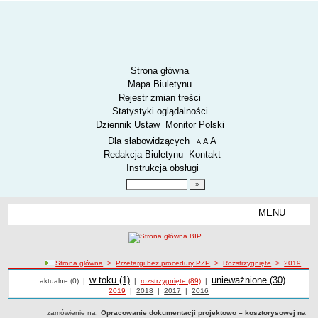
Strona główna
Mapa Biuletynu
Rejestr zmian treści
Statystyki oglądalności
Dziennik Ustaw
Monitor Polski
Menu dodatkowe
Dla słabowidzących
A
powiększ czcionkę
A
standardowy rozmiar czcionki
A
pomniejsz czcionkę
Redakcja Biuletynu
Kontakt
Instrukcja obsługi
Wyszukiwarka artykułów
Szukaj
MENU
Menu
AKTUALNOŚCI
SPOSÓB PRZYJMOWANIA I ZAŁATWIANIA SPRAW
SYGNALIŚCI
ścieżka nawigacji
Strona główna
>
Przetargi bez procedury PZP
>
Rozstrzygnięte
>
2019
Przetargi
Przetargi
RODO.
Przetargi
w toku (1)
Przetargi
unieważnione (30)
aktualne (0)
|
|
rozstrzygnięte (89)
|
Przetargi z roku
2019
|
Przetargi z roku
2018
|
Przetargi z roku
2017
|
Przetargi z roku
2016
RODO
zamówienie na:
Opracowanie dokumentacji projektowo – kosztorysowej na
O ZZK