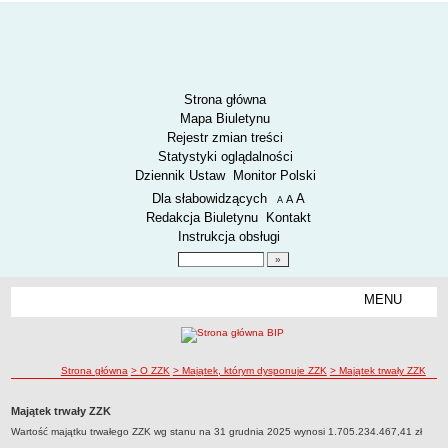
Strona główna
Mapa Biuletynu
Rejestr zmian treści
Statystyki oglądalności
Dziennik Ustaw
Monitor Polski
Menu dodatkowe
Dla słabowidzących
A
powiększ czcionkę
A
standardowy rozmiar czcionki
A
pomniejsz czcionkę
Redakcja Biuletynu
Kontakt
Instrukcja obsługi
Wyszukiwarka artykułów
Szukaj
MENU
Menu
AKTUALNOŚCI
SPOSÓB PRZYJMOWANIA I ZAŁATWIANIA SPRAW
SYGNALIŚCI
ścieżka nawigacji
Strona główna
> O ZZK
> Majątek, którym dysponuje ZZK
> Majątek trwały ZZK
RODO.
Majątek trwały ZZK
RODO
Wartość majątku trwałego ZZK wg stanu na 31 grudnia 2025 wynosi 1.705.234.467,41 zł
O ZZK