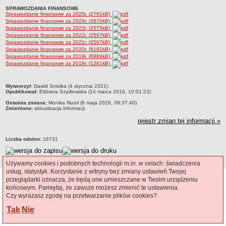
Czym się zajmujemy
SPRAWOZDANIA FINANSOWE
Sprawozdanie finansowe za 2025r. (2761kB)
Organizacja
Sprawozdanie finansowe za 2024r. (2670kB)
Sprawozdanie finansowe za 2023r. (2575kB)
Kierownictwo Zarządu Zasobu Komunalnego
Sprawozdanie finansowe za 2022r. (2597kB)
Sprawozdanie finansowe za 2021r. (2587kB)
Majątek, którym dysponuje ZZK
Sprawozdanie finansowe za 2020r. (8192kB)
Sprawozdanie finansowe za 2019r. (6984kB)
Deklaracja dostępności
Sprawozdanie finansowe za 2018r. (1261kB)
STREFA PRACOWNIKA
metryczka
nazwa
Wytworzył:
Dawid Smolka (4 stycznia 2021)
Opublikował:
Elżbieta Szydłowska (14 marca 2016, 10:01:23)
BIURA OBSŁUGI KLIENTA
Ostatnia zmiana:
Monika Nizioł (8 maja 2026, 08:37:40)
Co i jak załatwić w BOK-u?
Zmieniono:
aktualizacja informacji
rejestr zmian tej informacji »
BOK-i
ZAMÓWIENIA PUBLICZNE
Liczba odsłon:
18731
Profil nabywcy
Zamówienia bez procedury PZP - platforma elektroniczna
Używamy cookies i podobnych technologii m.in. w celach: świadczenia
Zamówienia zgodne z procedurą PZP - platforma elektroniczna
usług, statystyk. Korzystanie z witryny bez zmiany ustawień Twojej
Ostatnia aktualizacja BIP:
05.08.2026 12:21
przeglądarki oznacza, że będą one umieszczane w Twoim urządzeniu
Archiwalne - Zamówiena zgodne z procedurą PZP
Polityka Cookies
końcowym. Pamiętaj, że zawsze możesz zmienić te ustawienia.
CMS i hosting: Logonet Sp. z o.o.
Czy wyrażasz zgodę na przetwarzanie plików cookies?
Archiwalne - Zamówienia zgodne z procedurą PZP sprzed
01.03.2016
Tak
Nie
Archiwalne - Zamówienia bez procedury PZP - do 12.04.2019