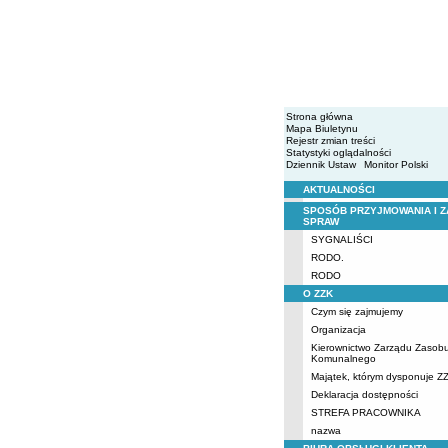
Strona główna
Mapa Biuletynu
Rejestr zmian treści
Statystyki oglądalności
Dziennik Ustaw
Monitor Polski
AKTUALNOŚCI
Menu
SPOSÓB PRZYJMOWANIA I Z
SPRAW
SYGNALIŚCI
RODO.
RODO
O ZZK
Czym się zajmujemy
Organizacja
Kierownictwo Zarządu Zasob
Komunalnego
Majątek, którym dysponuje Z
Deklaracja dostępności
STREFA PRACOWNIKA
nazwa