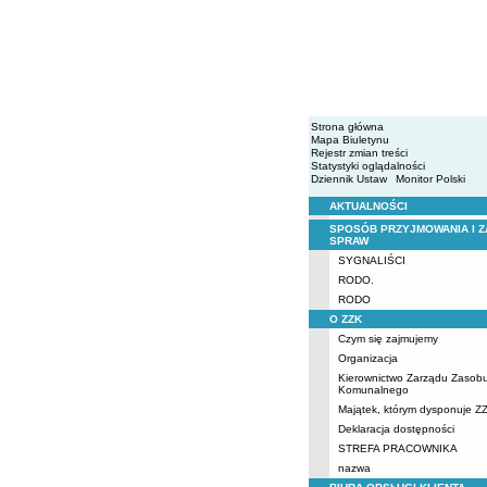
Strona główna
Mapa Biuletynu
Rejestr zmian treści
Statystyki oglądalności
Dziennik Ustaw
Monitor Polski
AKTUALNOŚCI
Menu
SPOSÓB PRZYJMOWANIA I Z
SPRAW
SYGNALIŚCI
RODO.
RODO
O ZZK
Czym się zajmujemy
Organizacja
Kierownictwo Zarządu Zasob
Komunalnego
Majątek, którym dysponuje Z
Deklaracja dostępności
STREFA PRACOWNIKA
nazwa