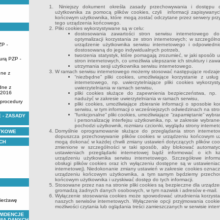
Niniejszy dokument określa zasady przechowywania i dostępu d
użytkownika za pomocą plików cookies, czyli informacji zapisywany
końcowym użytkownika, które mogą zostać odczytane przez serwery prz
tego urządzenia końcowego.
Pliki cookies wykorzystywane są w celu:
dostosowania zawartości stron serwisu internetowego do
optymalizacji korzystania ze stron internetowych; w szczególno
ZP -
urządzenie użytkownika serwisu internetowego i odpowiednio
dostosowaną do jego indywidualnych potrzeb,
tworzenia statystyk, które pomagają zrozumieć, w jaki sposób u
urą PZP -
stron internetowych, co umożliwia ulepszanie ich struktury i zawa
utrzymania sesji użytkownika serwisu internetowego.
W ramach serwisu internetowego możemy stosować następujące rodzaje 
dne z
“niezbędne” pliki cookies, umożliwiające korzystanie z usł
internetowego, np. uwierzytelniające pliki cookies wykorz
dne z
uwierzytelniania w ramach serwisu,
.2016
pliki cookies służące do zapewnienia bezpieczeństwa, np.
nadużyć w zakresie uwierzytelniania w ramach serwisu,
 procedury
pliki cookies, umożliwiające zbieranie informacji o sposobie k
serwisu, w tym informacji o wcześniejszych odwiedzinach na stro
“funkcjonalne” pliki cookies, umożliwiające “zapamiętanie” wyb
 - ZASADY
i personalizację interfejsu użytkownika, np. w zakresie wybran
pochodzi użytkownik, rozmiaru czcionki, wyglądu strony interneto
Domyślnie oprogramowanie służące do przeglądania stron internetow
YTKOWE
dopuszcza przechowywanie plików cookies w urządzeniu końcowym uż
CH
mogą dokonać w każdej chwili zmiany ustawień dotyczących plików coo
zmienione w szczególności w taki sposób, aby blokować automaty
ustawieniach przeglądarki internetowej bądź informować o ich 
urządzeniu użytkownika serwisu internetowego. Szczegółowe inform
obsługi plików cookies oraz ich wyłączeniu dostępne są w ustawienia
internetowej). Niedokonanie zmiany ustawień w zakresie cookies ozna
urządzeniu końcowym użytkownika, a tym samym będziemy przechow
końcowym użytkownika i uzyskiwać dostęp do tych informacji.
Stosowane przez nas na stronie pliki cookies są bezpieczne dla urządzen
gromadzą żadnych danych osobowych, w tym nazwisk i adresów e-mail.
Wyłączenie stosowania cookies może spowodować utrudnienia korzysta
zierżawę
naszych serwisów internetowych. Wyłączenie opcji przyjmowania cooki
możliwości czytania lub oglądania treści zamieszczanych w serwisie inte
WIDENCJE
NIA DANYCH