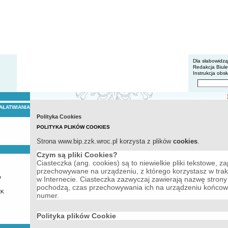
BIP - Z
Menu dodatko
Dla słabowidz
Redakcja Biul
Instrukcja obsł
Wyszukiwarka 
Szukaj
AŁATWIANIA
Polityka Cookies
POLITYKA PLIKÓW COOKIES
Strona www.bip.zzk.wroc.pl korzysta z plików
cookies
.
Czym są pliki Cookies?
Ciasteczka (ang. cookies) są to niewielkie pliki tekstowe, z
przechowywane na urządzeniu, z którego korzystasz w trak
u
w Internecie. Ciasteczka zazwyczaj zawierają nazwę strony 
pochodzą, czas przechowywania ich na urządzeniu końcow
ZK
numer.
Polityka plików Cookie