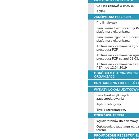
BIURA OBSŁUGI KLIENTA
Co i jak załatwić w BOK-u?
BOK-i
ZAMÓWIENIA PUBLICZNE
Profil nabywcy
Zamówienia bez procedury P
platforma elektroniczna
Zamówienia zgodne z proced
platforma elektroniczna
Archiwalne - Zamówiena zgo
procedurą PZP
Archiwalne - Zamówienia zgo
procedurą PZP sprzed 01.03
Archiwalne - Zamówienia bez
PZP - do 12.04.2019
OGRÓDKI GASTRONOMICZNE
ORGANIZACJI
PRZETARGI NA LOKALE UŻ
WYKAZY LOKALI UŻYTKOWY
Lista lokali użytkowych do
zagospodarowania
Tryb przetargowy
Tryb bezprzetargowy
DZIERŻAWA TERENU
Wykaz terenów do dzierżawy
Ogłoszenia o przetargu na d
terenu
PROWADZONE REJESTRY, E
ORAZ ZASADY UDOSTĘPNIA