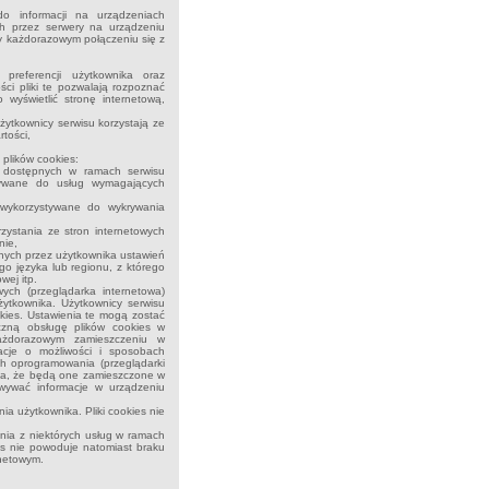
o informacji na urządzeniach
ch przez serwery na urządzeniu
y każdorazowym połączeniu się z
 preferencji użytkownika oraz
ści pliki te pozwalają rozpoznać
 wyświetlić stronę internetową,
żytkownicy serwisu korzystają ze
rtości,
plików cookies:
ug dostępnych w ramach serwisu
ystywane do usług wymagających
 wykorzystywane do wykrywania
orzystania ze stron internetowych
nie,
ranych przez użytkownika ustawień
ego języka lub regionu, z którego
wej itp.
ych (przeglądarka internetowa)
ytkownika. Użytkownicy serwisu
kies. Ustawienia te mogą zostać
czną obsługę plików cookies w
każdorazowym zamieszczeniu w
acje o możliwości i sposobach
ch oprogramowania (przeglądarki
cza, że będą one zamieszczone w
ywać informacje w urządzeniu
ia użytkownika. Pliki cookies nie
nia z niektórych usług w ramach
es nie powoduje natomiast braku
rnetowym.