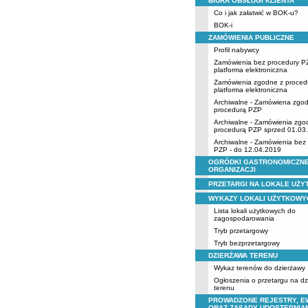
BIURA OBSŁUGI KLIENTA
Co i jak załatwić w BOK-u?
BOK-i
ZAMÓWIENIA PUBLICZNE
Profil nabywcy
Zamówienia bez procedury P
platforma elektroniczna
Zamówienia zgodne z proced
platforma elektroniczna
Archiwalne - Zamówiena zgo
procedurą PZP
Archiwalne - Zamówienia zgo
procedurą PZP sprzed 01.03
Archiwalne - Zamówienia bez
PZP - do 12.04.2019
OGRÓDKI GASTRONOMICZNE
ORGANIZACJI
PRZETARGI NA LOKALE UŻ
WYKAZY LOKALI UŻYTKOWY
Lista lokali użytkowych do
zagospodarowania
Tryb przetargowy
Tryb bezprzetargowy
DZIERŻAWA TERENU
Wykaz terenów do dzierżawy
Ogłoszenia o przetargu na d
terenu
PROWADZONE REJESTRY, E
ORAZ ZASADY UDOSTĘPNIA