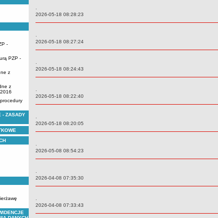
.
Data:
2026-05-18 08:28:23
.
Data:
2026-05-18 08:27:24
ZP -
urą PZP -
.
Data:
2026-05-18 08:24:43
dne z
dne z
.
.2016
Data:
2026-05-18 08:22:40
 procedury
 - ZASADY
.
Data:
2026-05-18 08:20:05
YTKOWE
CH
.
Data:
2026-05-08 08:54:23
.
Data:
2026-04-08 07:35:30
zierżawę
.
Data:
2026-04-08 07:33:43
WIDENCJE
NIA DANYCH