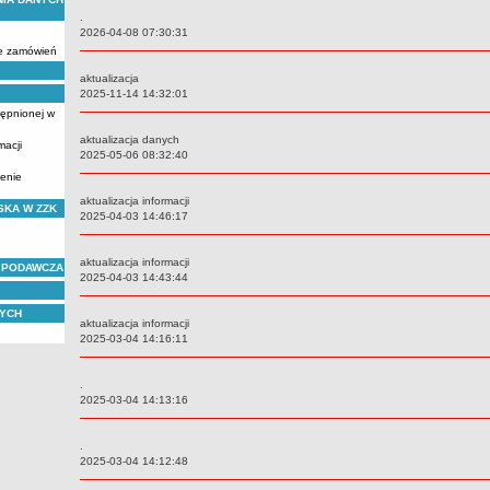
.
Data:
2026-04-08 07:30:31
ie zamówień
aktualizacja
Data:
2025-11-14 14:32:01
tępnionej w
aktualizacja danych
macji
Data:
2025-05-06 08:32:40
ienie
aktualizacja informacji
SKA W ZZK
Data:
2025-04-03 14:46:17
aktualizacja informacji
 PODAWCZA
Data:
2025-04-03 14:43:44
NYCH
aktualizacja informacji
Data:
2025-03-04 14:16:11
.
Data:
2025-03-04 14:13:16
.
Data:
2025-03-04 14:12:48