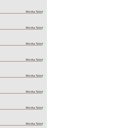
Autor:
Monika Nizioł
Autor:
Monika Nizioł
Autor:
Monika Nizioł
Autor:
Monika Nizioł
Autor:
Monika Nizioł
Autor:
Monika Nizioł
Autor:
Monika Nizioł
Autor:
Monika Nizioł