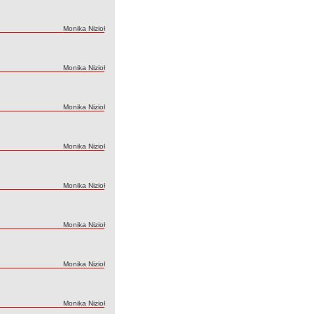
Autor:
Monika Nizioł
Autor:
Monika Nizioł
Autor:
Monika Nizioł
Autor:
Monika Nizioł
Autor:
Monika Nizioł
Autor:
Monika Nizioł
Autor:
Monika Nizioł
Autor:
Monika Nizioł