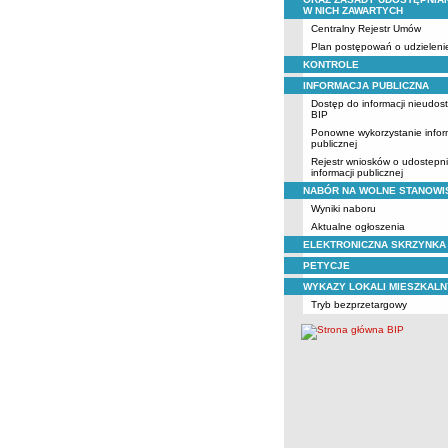
W NICH ZAWARTYCH
Centralny Rejestr Umów
Plan postępowań o udzielen
KONTROLE
INFORMACJA PUBLICZNA
Dostęp do informacji nieudos
BIP
Ponowne wykorzystanie infor
publicznej
Rejestr wniosków o udostepn
informacji publicznej
NABÓR NA WOLNE STANOWI
Wyniki naboru
Aktualne ogłoszenia
ELEKTRONICZNA SKRZYNKA
PETYCJE
WYKAZY LOKALI MIESZKAL
Tryb bezprzetargowy