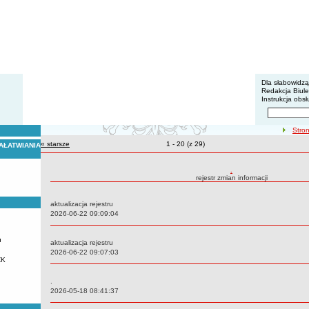
BIP - Z
Menu dodatko
Dla słabowidz
Redakcja Biul
Instrukcja obsł
Wyszukiwarka 
Szukaj
ścieżka 
Stro
« starsze
zmiany
Zmiany o pozycjach
1 - 20 (z 29)
AŁATWIANIA
Rejestr zmian treści
.
rejestr zmian informacji
aktualizacja rejestru
Data:
2026-06-22 09:09:04
u
aktualizacja rejestru
Data:
2026-06-22 09:07:03
ZK
.
Data:
2026-05-18 08:41:37