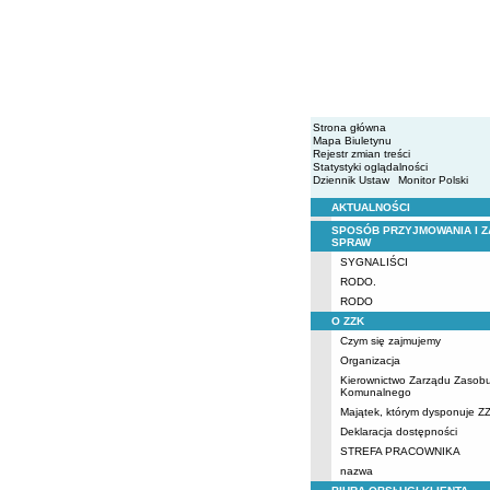
Strona główna
Mapa Biuletynu
Rejestr zmian treści
Statystyki oglądalności
Dziennik Ustaw
Monitor Polski
AKTUALNOŚCI
Menu
SPOSÓB PRZYJMOWANIA I Z
SPRAW
SYGNALIŚCI
RODO.
RODO
O ZZK
Czym się zajmujemy
Organizacja
Kierownictwo Zarządu Zasob
Komunalnego
Majątek, którym dysponuje Z
Deklaracja dostępności
STREFA PRACOWNIKA
nazwa