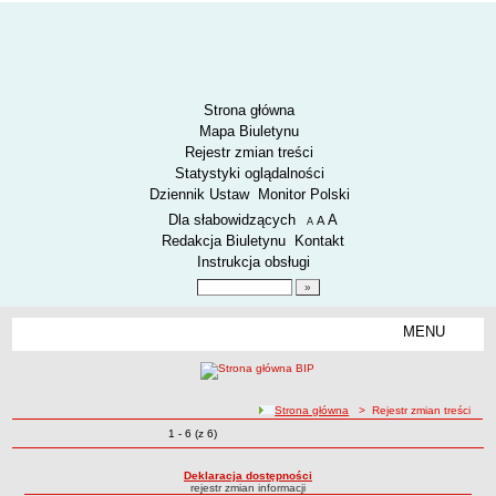
Strona główna
Mapa Biuletynu
Rejestr zmian treści
Statystyki oglądalności
Dziennik Ustaw
Monitor Polski
Menu dodatkowe
Dla słabowidzących
A
powiększ czcionkę
A
standardowy rozmiar czcionki
A
pomniejsz czcionkę
Redakcja Biuletynu
Kontakt
Instrukcja obsługi
Wyszukiwarka artykułów
Szukaj
MENU
Menu
AKTUALNOŚCI
SPOSÓB PRZYJMOWANIA I ZAŁATWIANIA SPRAW
SYGNALIŚCI
ścieżka nawigacji
Strona główna
> Rejestr zmian treści
Zmiany o pozycjach
1 - 6 (z 6)
RODO.
Rejestr zmian treści
RODO
Deklaracja dostępności
rejestr zmian informacji
O ZZK