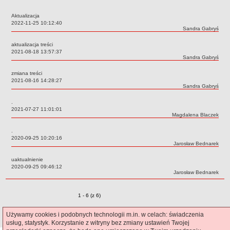
Czym się zajmujemy
Aktualizacja
Organizacja
Data:
2022-11-25 10:12:40
Autor:
Sandra Gabryś
Kierownictwo Zarządu Zasobu Komunalnego
aktualizacja treści
Majątek, którym dysponuje ZZK
Data:
2021-08-18 13:57:37
Autor:
Sandra Gabryś
Deklaracja dostępności
zmiana treści
STREFA PRACOWNIKA
Data:
2021-08-16 14:28:27
Autor:
Sandra Gabryś
nazwa
BIURA OBSŁUGI KLIENTA
.
Data:
2021-07-27 11:01:01
Co i jak załatwić w BOK-u?
Autor:
Magdalena Blaczek
BOK-i
.
ZAMÓWIENIA PUBLICZNE
Data:
2020-09-25 10:20:16
Autor:
Jarosław Bednarek
Profil nabywcy
uaktualnienie
Zamówienia bez procedury PZP - platforma elektroniczna
Data:
2020-09-25 09:46:12
Autor:
Jarosław Bednarek
Zamówienia zgodne z procedurą PZP - platforma elektroniczna
Archiwalne - Zamówiena zgodne z procedurą PZP
Zmiany o pozycjach
1 - 6 (z 6)
Archiwalne - Zamówienia zgodne z procedurą PZP sprzed
01.03.2016
powrót do informacji »
Używamy cookies i podobnych technologii m.in. w celach: świadczenia
usług, statystyk. Korzystanie z witryny bez zmiany ustawień Twojej
Archiwalne - Zamówienia bez procedury PZP - do 12.04.2019